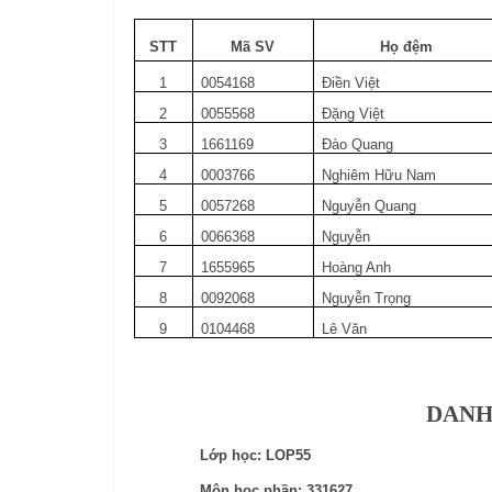
STT
Mã SV
Họ đệm
1
0054168
Điền Việt
2
0055568
Đặng Việt
3
1661169
Đào Quang
4
0003766
Nghiêm Hữu Nam
5
0057268
Nguyễn Quang
6
0066368
Nguyễn
7
1655965
Hoàng Anh
8
0092068
Nguyễn Trọng
9
0104468
Lê Văn
DANH
Lớp học: LOP55
Môn học phần: 331627