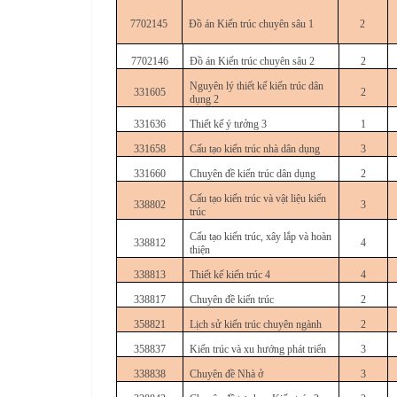
7702145
Đồ án Kiến trúc chuyên sâu 1
2
7702146
Đồ án Kiến trúc chuyên sâu 2
2
Nguyên lý thiết kế kiến trúc dân
331605
2
dụng 2
331636
Thiết kế ý tưởng 3
1
331658
Cấu tạo kiến trúc nhà dân dụng
3
331660
Chuyên đề kiến trúc dân dụng
2
Cấu tạo kiến trúc và vật liệu kiến
338802
3
trúc
Cấu tạo kiến trúc, xây lắp và hoàn
338812
4
thiện
338813
Thiết kế kiến trúc 4
4
338817
Chuyên đề kiến trúc
2
358821
Lịch sử kiến trúc chuyên ngành
2
358837
Kiến trúc và xu hướng phát triển
3
338838
Chuyên đề Nhà ở
3