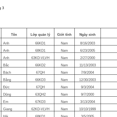
g 3
Tên
Lớp quản lý
Giới tính
Ngày sinh
Anh
66KD1
Nam
8/16/2003
Anh
68KD1
Nam
6/23/2005
Anh
63KD-VLVH
Nam
2/27/2000
Bắc
66KD2
Nam
11/13/2003
Bách
67QH
Nam
7/9/2004
Bằng
66KD3
Nam
12/30/2003
Đức
67QH
Nam
9/3/2004
Dũng
63QH2
Nam
9/7/2000
Em
67KD3
Nam
3/13/2004
Giang
62KD-VLVH
Nam
10/10/1999
Hải
68KD1
Nam
3/5/2005