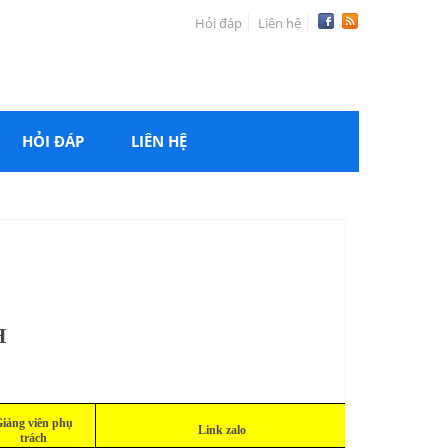
Hỏi đáp
Liên hệ
HỎI ĐÁP
LIÊN HỆ
H
iảng viên phụ
Link zalo
trách