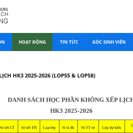
ÔN
HOẠT ĐỘNG
TIN TỨC
GÓC SINH VIÊN
CH HK3 2025-2026 (LOP55 & LOP58)
DANH SÁCH HỌC PHẦN KHÔNG XẾP LỊC
HK3 2025-2026
G
Số tiết LT
Số tiết TH
Loại lớp
Sĩ số đk
Số TT từ
Lớp dự kiến