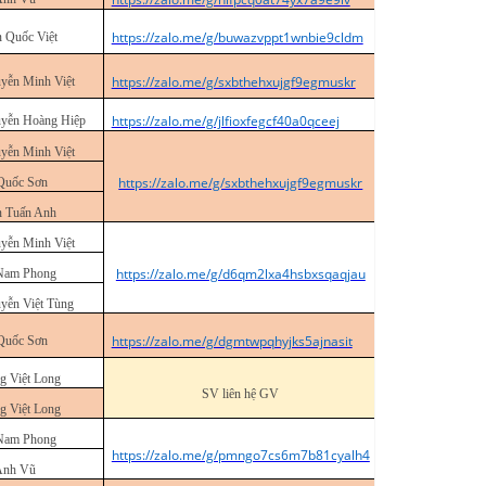
https://zalo.me/g/buwazvppt1wnbie9cldm
n Quốc Việt
https://zalo.me/g/sxbthehxujgf9egmuskr
yễn Minh Việt
https://zalo.me/g/jlfioxfegcf40a0qceej
yễn Hoàng Hiệp
yễn Minh Việt
https://zalo.me/g/sxbthehxujgf9egmuskr
Quốc Sơn
n Tuấn Anh
yễn Minh Việt
https://zalo.me/g/d6qm2lxa4hsbxsqaqjau
Nam Phong
yễn Việt Tùng
https://zalo.me/g/dgmtwpqhyjks5ajnasit
Quốc Sơn
g Việt Long
SV liên hệ GV
g Việt Long
Nam Phong
https://zalo.me/g/pmngo7cs6m7b81cyalh4
Anh Vũ