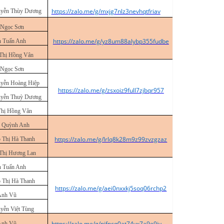
https://zalo.me/g/mxjg7nlz3nevhqtfriav
yễn Thùy Dương
 Ngọc Sơn
https://zalo.me/g/yz8um88alybp355fudbe
n Tuấn Anh
Thị Hồng Vân
 Ngọc Sơn
yễn Hoàng Hiệp
https://zalo.me/g/zsxoiz9full7zjbqr957
yễn Thuỳ Dương
Thị Hồng Vân
 Quỳnh Anh
https://zalo.me/g/lrlq8k28m9z99zvzgzaz
 Thị Hà Thanh
Thị Hương Lan
n Tuấn Anh
 Thị Hà Thanh
https://zalo.me/g/aei0nxxkj5soq06rchp2
Anh Vũ
yễn Việt Tùng
https://zalo.me/g/nifpcq0at74yx7a9e9iv
Anh Vũ