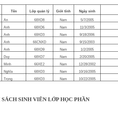
Tên
Lớp quản lý
Giới tính
Ngày sinh
An
68XD8
Nam
5/7/2005
Anh
68XD6
Nam
11/3/2005
Anh
69XD3
Nam
9/18/2006
Anh
66CNXD
Nam
9/15/2003
Anh
68XD9
Nam
1/2/2005
Duy
68XD7
Nam
2/20/2005
Minh
66XE2
Nam
12/28/2002
Nghĩa
68XD3
Nam
10/16/2005
Trọng
68XD3
Nam
10/22/2005
 SÁCH SINH VIÊN LỚP HỌC PHẦN