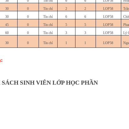
36
0
Tín chỉ
6
6
LOP58
Hoà
30
0
Tín chỉ
2
2
LOP58
Trầ
30
0
Tín chỉ
6
6
LOP58
Chờ
45
0
Tín chỉ
5
5
LOP58
Pha
60
0
Tín chỉ
3
3
LOP58
Lý 
30
0
Tín chỉ
1
1
LOP58
Ngu
:
 SÁCH SINH VIÊN LỚP HỌC PHẦN