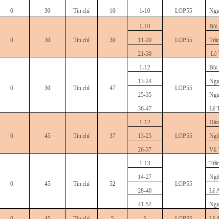
0
30
Tín chỉ
10
1-10
LOP55
Ngu
1-10
Bùi
0
30
Tín chỉ
30
11-20
LOP55
Trầ
21-30
Lê 
1-12
Bùi
13-24
Ngu
0
30
Tín chỉ
47
LOP55
25-35
Ngu
36-47
Lê 
1-12
Đào
0
45
Tín chỉ
37
13-25
LOP55
Ngô
26-37
Vũ 
1-13
Trầ
14-27
Ngô
0
45
Tín chỉ
52
LOP55
28-40
Lê 
41-52
Ngu
0
45
Tín chỉ
5
5
LOP55
Lê 