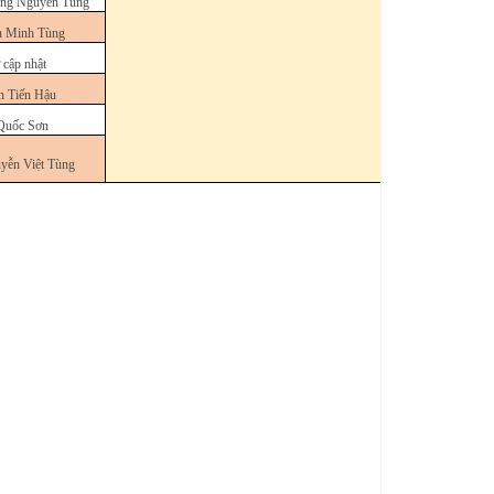
ng Nguyên Tùng
n Minh Tùng
 cập nhật
n Tiến Hậu
Quốc Sơn
yễn Việt Tùng