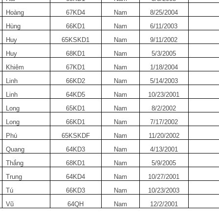
Hoàng
67KD4
Nam
8/25/2004
Hùng
66KD1
Nam
6/11/2003
Huy
65KSKD1
Nam
9/11/2002
Huy
68KD1
Nam
5/3/2005
Khiêm
67KD1
Nam
1/18/2004
Linh
66KD2
Nam
5/14/2003
Linh
64KD5
Nam
10/23/2001
Long
65KD1
Nam
8/2/2002
Long
66KD1
Nam
7/17/2002
Phú
65KSKDF
Nam
11/20/2002
Quang
64KD3
Nam
4/13/2001
Thắng
68KD1
Nam
5/9/2005
Trung
64KD4
Nam
10/27/2001
Tú
66KD3
Nam
10/23/2003
Vũ
64QH
Nam
12/2/2001