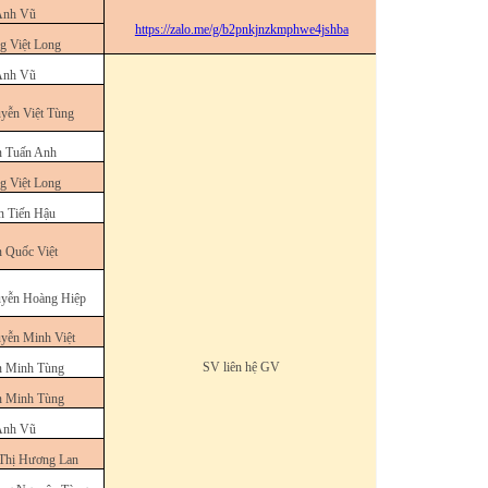
Anh Vũ
https://zalo.me/g/b2pnkjnzkmphwe4jshba
g Việt Long
Anh Vũ
yễn Việt Tùng
n Tuấn Anh
g Việt Long
n Tiến Hậu
n Quốc Việt
yễn Hoàng Hiệp
yễn Minh Việt
SV liên hệ GV
n Minh Tùng
n Minh Tùng
Anh Vũ
Thị Hương Lan