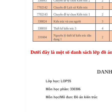
338843
Chuyên đề tự chọn Kiến trúc 2
2
7702142
Chuyên đề Lịch sử Kiến trúc
2
7702143
Chuyên đề tự chọn Kiến trúc 1
2
338824
Kiến trúc và con người
3
338810
Thiết kế kiến trúc 3
4
Nguyên lý thiết kế kiến trúc dân
331604
2
dụng 1
Dưới đây là một số danh sách lớp đồ án
DANH
Lớp học: LOP55
Môn học phần: 330306
Môn học/Mô đun: Đồ án kiến trúc