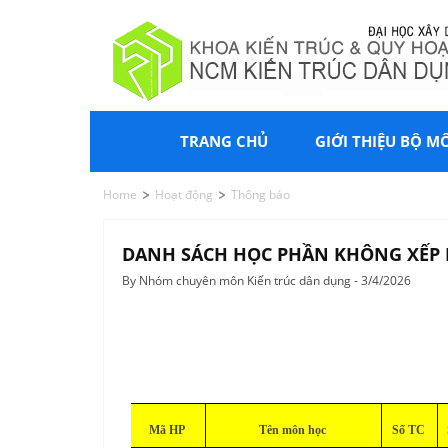
TRANG CHỦ
GIỚI THIỆU BỘ M
Home
Hoạt động
Thông báo
DANH SÁCH HỌC PHẦN KHÔNG XẾP LỊ
By Nhóm chuyên môn Kiến trúc dân dụng - 3/4/2026
Mã HP
Tên môn học
Số TC