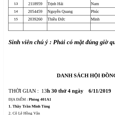
2118959
Trịnh Hải
Nam
13
2054459
Nguyễn Quang
Phúc
14
2039260
Thiều Đức
Minh
15
Sinh viên chú ý : Phải có mặt đúng giờ 
DANH SÁCH HỘI ĐỒN
THỜI GIAN :
13
h 30 thứ 4 ngày 6/11/2019
ĐỊA ĐiỂM :
Phòng 401A1
1. Thầy Trần Minh Tùng
2. Cô Lê Hồng Vân