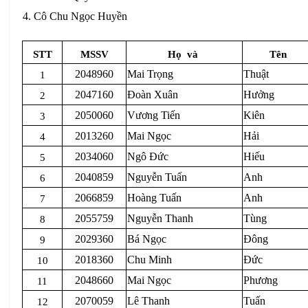
4. Cô Chu Ngọc Huyền
STT
MSSV
Họ
và
Tên
2048960
Mai Trọng
Thuật
1
2047160
Đoàn Xuân
Hưởng
2
2050060
Vương Tiến
Kiên
3
2013260
Mai Ngọc
Hải
4
2034060
Ngô Đức
Hiếu
5
2040859
Nguyễn Tuấn
Anh
6
2066859
Hoàng Tuấn
Anh
7
2055759
Nguyễn Thanh
Tùng
8
2029360
Bá Ngọc
Đông
9
2018360
Chu Minh
Đức
10
2048660
Mai Ngọc
Phương
11
2070059
Lê Thanh
Tuấn
12