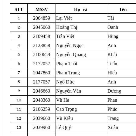
STT
MSSV
Họ
và
Tên
2064859
Lại Viết
Tài
1
2045060
Hoàng Thị
Oanh
2
2109458
Trần Việt
Hùng
3
2128858
Nguyễn Ngọc
Anh
4
2100659
Nguyễn Quang
Khải
5
2172057
Phạm Thái
Tuấn
6
2047860
Phạm Trung
Hiếu
7
2177057
Ngô Đức
Anh
8
2046660
Nguyễn Văn
Dương
9
2048360
Vũ Hà
Phan
10
2106259
Cao Trọng
Phúc
11
2039660
Vũ Kiều
Trang
12
2039960
Lê Quý
Xuân
13