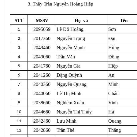
3. Thầy Trần Nguyễn Hoàng Hiệp
STT
MSSV
Họ
và
Tên
2095059
Lê Đỗ Hoàng
Sơn
1
2017360
Nguyễn Trọng
Đại
2
2049460
Nguyễn Mạnh
Hùng
3
2049060
Trần Văn
Đông
4
2041760
Nguyễn Gia
Hiệp
5
2041260
Đặng Quỳnh
An
6
2040360
Nguyễn Quang
Minh
7
2040060
Lê Thị Minh
Châu
8
2038660
Nghiêm Xuân
Vinh
9
2044660
Nguyễn Thị Thúy
Hà
10
2042460
Lưu Minh
Quang
11
2042860
Trần Thế
Thắng
12