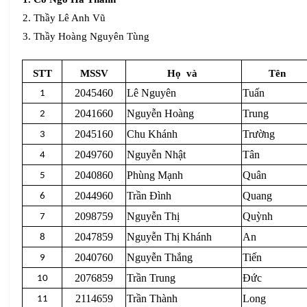
2. Thầy Lê Anh Vũ
3. Thầy Hoàng Nguyên Tùng
STT
MSSV
Họ
và
Tên
2045460
Lê Nguyên
Tuấn
1
2041660
Nguyễn Hoàng
Trung
2
2045160
Chu Khánh
Trường
3
2049760
Nguyễn Nhật
Tân
4
2040860
Phùng Mạnh
Quân
5
2044960
Trần Đình
Quang
6
2098759
Nguyễn Thị
Quỳnh
7
2047859
Nguyễn Thị Khánh
An
8
2040760
Nguyễn Thắng
Tiến
9
2076859
Trần Trung
Đức
10
2114659
Trần Thành
Long
11