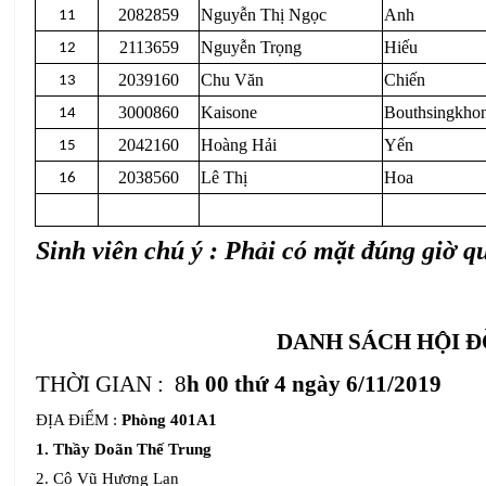
2082859
Nguyễn Thị Ngọc
Anh
11
2113659
Nguyễn Trọng
Hiếu
12
2039160
Chu Văn
Chiến
13
3000860
Kaisone
Bouthsingkho
14
2042160
Hoàng Hải
Yến
15
2038560
Lê Thị
Hoa
16
Sinh viên chú ý : Phải có mặt đúng giờ 
DANH SÁCH HỘI Đ
THỜI GIAN :
8
h 00 thứ 4 ngày 6/11/2019
ĐỊA ĐiỂM :
Phòng 401A1
1. Thầy Doãn Thế Trung
2. Cô Vũ Hương Lan