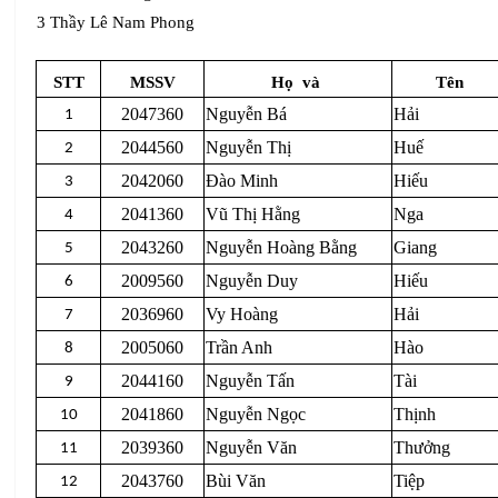
3 Thầy Lê Nam Phong
STT
MSSV
Họ
và
Tên
2047360
Nguyễn Bá
Hải
1
2044560
Nguyễn Thị
Huế
2
2042060
Đào Minh
Hiếu
3
2041360
Vũ Thị Hằng
Nga
4
2043260
Nguyễn Hoàng Bằng
Giang
5
2009560
Nguyễn Duy
Hiếu
6
2036960
Vy Hoàng
Hải
7
2005060
Trần Anh
Hào
8
2044160
Nguyễn Tấn
Tài
9
2041860
Nguyễn Ngọc
Thịnh
10
2039360
Nguyễn Văn
Thưởng
11
2043760
Bùi Văn
Tiệp
12