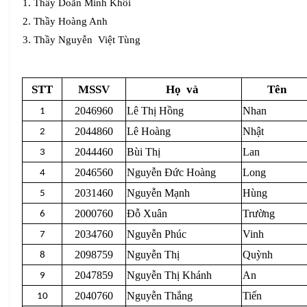
1. Thầy Doãn Minh Khôi
2. Thầy Hoàng Anh
3. Thầy Nguyễn
Việt Tùng
STT
MSSV
Họ
và
Tên
2046960
Lê Thị Hồng
Nhan
1
2044860
Lê Hoàng
Nhật
2
2044460
Bùi Thị
Lan
3
2046560
Nguyễn Đức Hoàng
Long
4
2031460
Nguyễn Mạnh
Hùng
5
2000760
Đỗ Xuân
Trường
6
2034760
Nguyễn Phúc
Vinh
7
2098759
Nguyễn Thị
Quỳnh
8
2047859
Nguyễn Thị Khánh
An
9
2040760
Nguyễn Thắng
Tiến
10