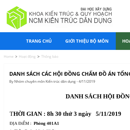
TRANG CHỦ
GIỚI THIỆU BỘ MÔN
HO
Home
Hoạt động
Thông báo
DANH SÁCH CÁC HỘI ĐỒNG CHẤM ĐỒ ÁN TỔN
By Nhóm chuyên môn Kiến trúc dân dụng - 4/11/2019
DANH SÁCH HỘI ĐỒN
T
HỜI GIAN : 8h 30 thứ 3 ngày 5/11/2019
ĐỊA ĐiỂM :
Phòng 401A1