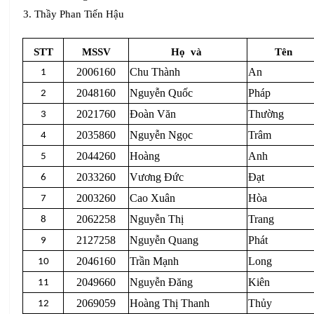
3. Thầy Phan Tiến Hậu
STT
MSSV
Họ
và
Tên
2006160
Chu Thành
An
1
2048160
Nguyễn Quốc
Pháp
2
2021760
Đoàn Văn
Thường
3
2035860
Nguyễn Ngọc
Trâm
4
2044260
Hoàng
Anh
5
2033260
Vương Đức
Đạt
6
2003260
Cao Xuân
Hòa
7
2062258
Nguyễn Thị
Trang
8
2127258
Nguyễn Quang
Phát
9
2046160
Trần Mạnh
Long
10
2049660
Nguyễn Đăng
Kiên
11
2069059
Hoàng Thị Thanh
Thủy
12