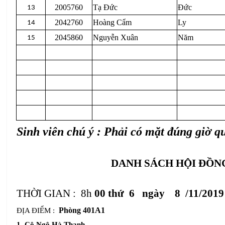
2005760
Tạ Đức
Đức
13
2042760
Hoàng Cẩm
Ly
14
2045860
Nguyễn Xuân
Năm
15
Sinh viên chú ý : Phải có mặt đúng giờ 
DANH SÁCH HỘI ĐỒN
THỜI GIAN :
8h
00 thứ 6 ngày 8 /11/2019
Phòng 401A1
ĐỊA ĐIỂM :
1. Cô Ngô Hà Thanh