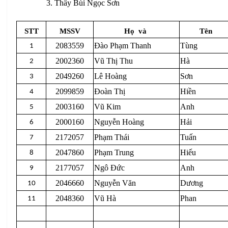
3. Thầy Bùi Ngọc Sơn
STT
MSSV
Họ
và
Tên
2083559
Đào Phạm Thanh
Tùng
1
2002360
Vũ Thị Thu
Hà
2
2049260
Lê Hoàng
Sơn
3
2099859
Đoàn Thị
Hiền
4
2003160
Vũ Kim
Anh
5
2000160
Nguyễn Hoàng
Hải
6
2172057
Phạm Thái
Tuấn
7
2047860
Phạm Trung
Hiếu
8
2177057
Ngô Đức
Anh
9
2046660
Nguyễn Văn
Dương
10
2048360
Vũ Hà
Phan
11