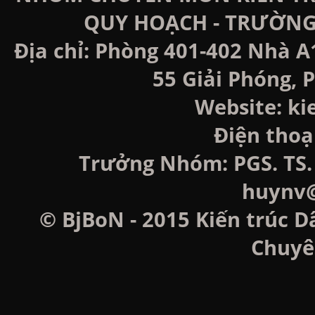
QUY HOẠCH - TRƯỜNG
Địa chỉ: Phòng 401-402 Nhà A
55 Giải Phóng, P
Website: k
Điện thoạ
Trưởng Nhóm: PGS. TS. 
huynv@
© BjBoN - 2015 Kiến trúc D
Chuyê