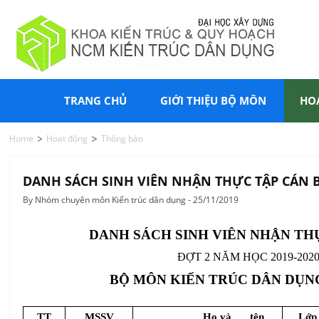
TRANG CHỦ
GIỚI THIỆU BỘ MÔN
HO
Home
Hoạt động
Thông báo
DANH SÁCH SINH VIÊN NHẬN THỰC TẬP CÁN BỘ
By Nhóm chuyên môn Kiến trúc dân dụng - 25/11/2019
DANH SÁCH SINH VIÊN NHẬN TH
ĐỢT 2 NĂM HỌC 2019-202
BỘ MÔN KIẾN TRÚC DÂN DỤNG 
TT
MSSV
Họ và
tên
Lớp