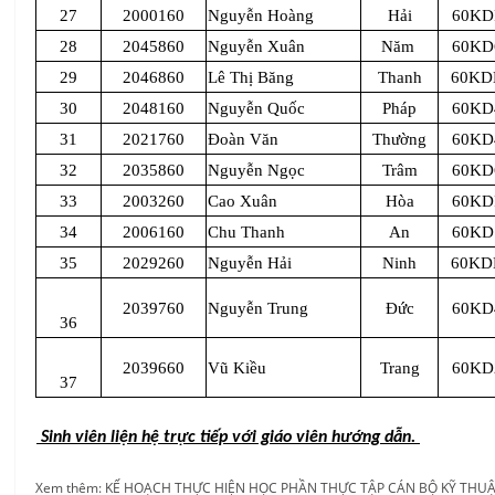
27
2000160
Nguyễn Hoàng
Hải
60KD
28
2045860
Nguyễn Xuân
Năm
60KD
29
2046860
Lê Thị Băng
Thanh
60KD
30
2048160
Nguyễn Quốc
Pháp
60KD
31
2021760
Đoàn Văn
Thường
60KD
32
2035860
Nguyễn Ngọc
Trâm
60KD
33
2003260
Cao Xuân
Hòa
60KD
34
2006160
Chu Thanh
An
60KD
35
2029260
Nguyễn Hải
Ninh
60KD
2039760
Nguyễn Trung
Đức
60KD
36
2039660
Vũ Kiều
Trang
60KD
37
Sinh viên liện hệ trực tiếp với giáo viên hướng dẫn.
Xem thêm: KẾ HOẠCH THỰC HIỆN HỌC PHẦN THỰC TẬP CÁN BỘ KỸ THUẬ