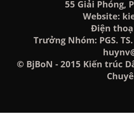
55 Giải Phóng, P
Website: k
Điện thoạ
Trưởng Nhóm: PGS. TS. 
huynv@
© BjBoN - 2015 Kiến trúc D
Chuyê