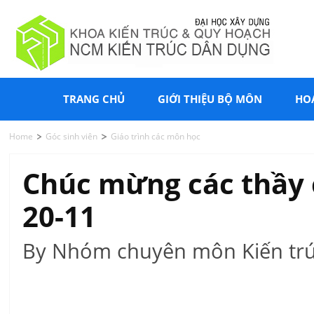
TRANG CHỦ
GIỚI THIỆU BỘ MÔN
HO
Home
Góc sinh viên
Giáo trình các môn học
Chúc mừng các thầy 
20-11
By Nhóm chuyên môn Kiến trú