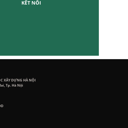
KẾT NỐI
ỌC XÂY DỰNG HÀ NỘI
ai, Tp. Hà Nội
DD