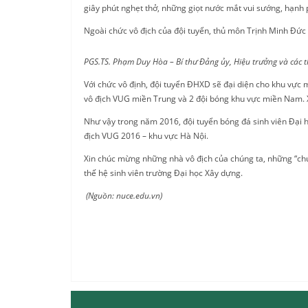
giây phút nghẹt thở, những giọt nước mắt vui sướng, hạnh p
Ngoài chức vô địch của đội tuyển, thủ môn Trịnh Minh Đức v
PGS.TS. Phạm Duy Hòa – Bí thư Đảng ủy, Hiệu trưởng và các t
Với chức vô định, đội tuyển ĐHXD sẽ đại diện cho khu vực
vô địch VUG miền Trung và 2 đội bóng khu vực miền Nam. Xi
Như vậy trong năm 2016, đội tuyển bóng đá sinh viên Đại h
địch VUG 2016 – khu vực Hà Nội.
Xin chúc mừng những nhà vô địch của chúng ta, những “chú
thế hệ sinh viên trường Đại học Xây dựng.
(Nguồn: nuce.edu.vn)