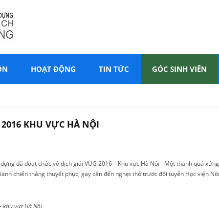
ÔN
HOẠT ĐỘNG
TIN TỨC
GÓC SINH VIÊN
 2016 KHU VỰC HÀ NỘI
 dựng đã đoạt chức vô địch giải VUG 2016 – Khu vực Hà Nội - Một thành quả xứng
giành chiến thắng thuyết phục, gay cấn đến nghẹt thở trước đội tuyển Học viện Nô
– khu vực Hà Nội