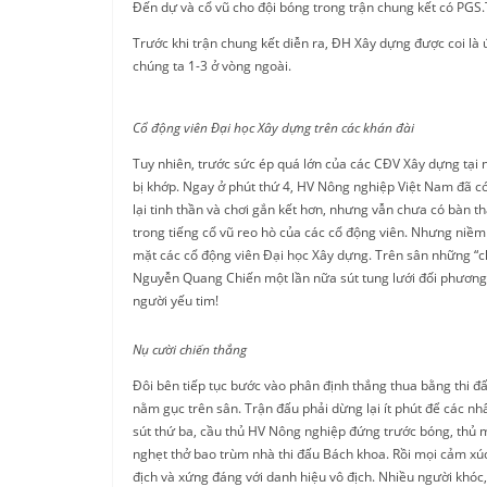
Đến dự và cổ vũ cho đội bóng trong trận chung kết có PGS.
Trước khi trận chung kết diễn ra, ĐH Xây dựng được coi là 
chúng ta 1-3 ở vòng ngoài.
Cổ động viên Đại học Xây dựng trên các khán đài
Tuy nhiên, trước sức ép quá lớn của các CĐV Xây dựng tại n
bị khớp. Ngay ở phút thứ 4, HV Nông nghiệp Việt Nam đã có
lại tinh thần và chơi gắn kết hơn, nhưng vẫn chưa có bàn t
trong tiếng cổ vũ reo hò của các cổ động viên. Nhưng niềm 
mặt các cổ động viên Đại học Xây dựng. Trên sân những “ch
Nguyễn Quang Chiến một lần nữa sút tung lưới đối phương v
người yếu tim!
Nụ cười chiến thắng
Đôi bên tiếp tục bước vào phân định thắng thua bằng thi 
nằm gục trên sân. Trận đấu phải dừng lại ít phút để các nh
sút thứ ba, cầu thủ HV Nông nghiệp đứng trước bóng, thủ m
nghẹt thở bao trùm nhà thi đấu Bách khoa. Rồi mọi cảm xú
địch và xứng đáng với danh hiệu vô địch. Nhiều người khóc