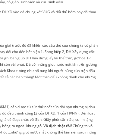
, cô giáo, sinh viên và cựu sinh viên.
uyển ĐHXD vào đá chung kết VUG và đối thủ hôm nay đã thua
mùa giải trước đó đã khiến các cầu thủ của chúng ta có phần
hay đổi cho đến hết hiệp 1. Sang hiệp 2, ĐH Xây dựng xốc
ã ghi bàn giúp ĐH Xây dựng lấy lại thế trận, gỡ hòa 1-1
 chỉ còn vài phút. Đã có những giọt nước mắt lăn trên gương
 Bách Khoa tưởng như nổ tung khi người hùng của trận đấu
 tất cả các bàn thắng! Một trận đấu không dành cho những
8KM1) cản được cú sút thứ nhất của đội bạn nhưng bị đau
 sau đó đều thành công (2 của ĐHXD, 1 của HVNN). Đến loạt
là sẽ đoạt chức vô địch. Giây phút cân não, sự im lặng
ẩy bóng ra ngoài khung gỗ.
Vô địch thật rồi!
Chúng ta vô
thủ khóc …những giọt nước mắt không thể kìm nén sau những