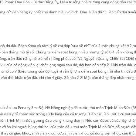
TS Phạm Duy Hòa – Bí thư Đảng ủy, Hiệu trưởng nhà trường cùng đông đảo các thầy
ứng cử viên nặng ký nhất cho danh hiệu vô địch. Đây là lần thứ 3 liên tiếp đội t
hà thi đấu Bách Khoa và tâm lý về cái dớp “vua về nhì” của 2 trận chung kết ở 2 
 bàn thắng mở tỷ số. Chúng ta kiểm soát bóng nhiều nhưng tỷ số 0-1 vẫn không t
hắng, trận đấu nặng nề trôi về những phút cuối. Và Nguyễn Quang Chiến (57CDE) đ
vui của cổ động viên lại chết lặng ngay sau đó, đội bạn dẫn tiếp 2-1 khi trận đấu
ú hổ con” (biểu tượng của đội tuyển) vẫn lỳ lợm kiểm soát bóng, rồi nhà thi đấu
ào thời khắc trận đấu chỉ còn 4 giây. Gỡ hòa 2-2! Một bàn thắng đẹp nhất trong
đấu luân lưu Penalty 3m. Đội HV Nông nghiệp đá trước, thủ môn Trịnh Minh Đức (5
ân viên y tế chăm sóc trong sự lo lắng của cả trường. Tiếp tục, lần lượt 3 cú sút
ôn Trịnh Minh Đức gượng đau trong khung thành. Nếu cản được cú sút này, chúng 
c vỡ òa khi người hùng thứ hai của trận đấu, thủ môn Trịnh Minh Đức đổ người đ
, thày cô giáo khóc, sinh viên khóc, cựu sinh viên khóc, cổ động viên khóc, cầu 