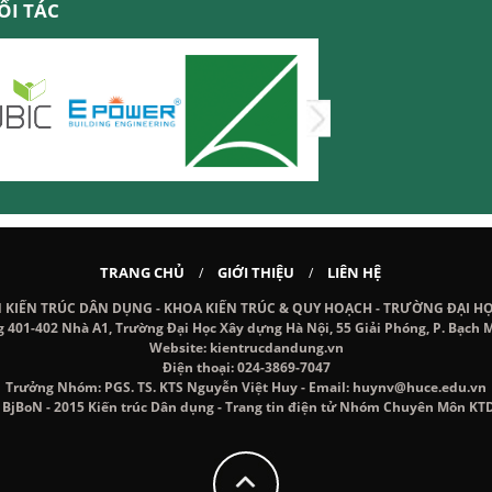
ỐI TÁC
TRANG CHỦ
GIỚI THIỆU
LIÊN HỆ
/
/
IẾN TRÚC DÂN DỤNG - KHOA KIẾN TRÚC & QUY HOẠCH - TRƯỜNG ĐẠI H
g 401-402 Nhà A1, Trường Đại Học Xây dựng Hà Nội, 55 Giải Phóng, P. Bạch M
Website: kientrucdandung.vn
Điện thoại: 024-3869-7047
Trưởng Nhóm: PGS. TS. KTS Nguyễn Việt Huy - Email: huynv@huce.edu.vn
 BjBoN - 2015 Kiến trúc Dân dụng - Trang tin điện tử Nhóm Chuyên Môn KT