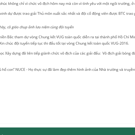
húc không chỉ vì chức vô địch hôm nay mà còn vì tình yêu với một ngôi trường, ở 
inh dự được trao giải Thủ môn xuất sắc nhất và đội cổ động viên được BTC trao gi
hầy, cô giáo chụp ảnh lưu niệm cùng đội tuyển
 miền Bắc tham dự vòng Chung kết VUG toàn quốc diễn ra tại thành phố Hồ Chí Mi
n chúc đội tuyển tiếp tục thi đấu tốt tại vòng Chung kết toàn quốc VUG-2016.
ọc Xây dựng đã liên tiếp giành chức vô địch của các giải đấu: Vô địch giải bóng 
 hổ con” NUCE - Họ thực sự đã làm đẹp thêm hình ảnh của Nhà trường và truyền t