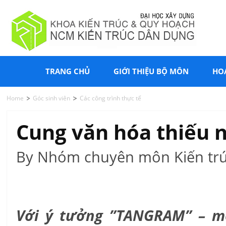
TRANG CHỦ
GIỚI THIỆU BỘ MÔN
HO
Home
Góc sinh viên
Các công trình thực tế
Cung văn hóa thiếu n
By Nhóm chuyên môn Kiến trú
Với ý tưởng ”TANGRAM” – mộ