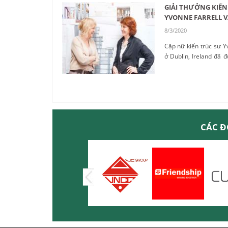
GIẢI THƯỞNG KIẾN 
YVONNE FARRELL 
8/3/2020
Cặp nữ kiến trúc sư 
ở Dublin, Ireland đã 
Pritzker năm 2020...
CÁC Đ