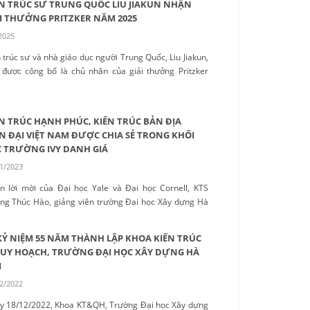
N TRÚC SƯ TRUNG QUỐC LIU JIAKUN NHẬN
I THƯỞNG PRITZKER NĂM 2025
2025
 trúc sư và nhà giáo dục người Trung Quốc, Liu Jiakun,
 được công bố là chủ nhân của giải thưởng Pritzker
 2025 – danh hiệu cao quý nhất trong lĩnh vực kiến
 ...
N TRÚC HẠNH PHÚC, KIẾN TRÚC BẢN ĐỊA
N ĐẠI VIỆT NAM ĐƯỢC CHIA SẺ TRONG KHỐI
 TRƯỜNG IVY DANH GIÁ
1/2023
n lời mời của Đại học Yale và Đại học Cornell, KTS
ng Thúc Hào, giảng viên trường Đại học Xây dựng Hà
 đã có những bài giảng về hai chủ đề: Kiến trúc hạnh
 và kiến trúc bản địa hiện đại. ...
KỶ NIỆM 55 NĂM THÀNH LẬP KHOA KIẾN TRÚC
QUY HOẠCH, TRƯỜNG ĐẠI HỌC XÂY DỰNG HÀ
I
2/2022
y 18/12/2022, Khoa KT&QH, Trường Đại học Xây dựng