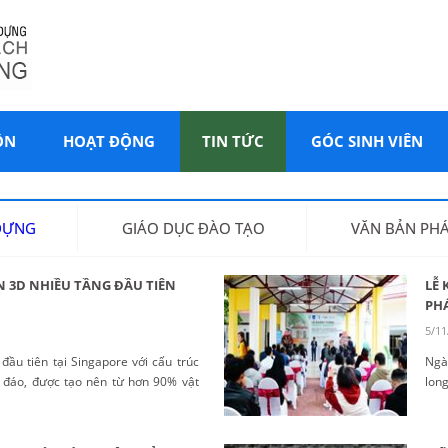
ÔN
HOẠT ĐỘNG
TIN TỨC
GÓC SINH VIÊN
 DỰNG
GIÁO DỤC ĐÀO TẠO
VĂN BẢN PHÁ
N 3D NHIỀU TẦNG ĐẦU TIÊN
LỄ 
PHÁ
5/11
đầu tiên tại Singapore với cấu trúc
Ngà
c đáo, được tạo nên từ hơn 90% vật
long
dấu mốc mới trong công nghệ xây
phá