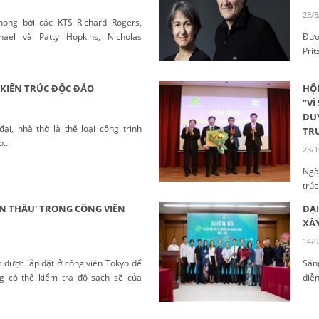
23/3
hong bởi các KTS Richard Rogers,
hael và Patty Hopkins, Nicholas
Đượ
ano, kiến trúc high-tech là phong
Pri
kỷ 20 với đặc điểm sử dụng vật liệu
Lac
hiện của kết cấu....
khô
 KIẾN TRÚC ĐỘC ĐÁO
HỘI
thiệ
“VÌ
DUY
đại, nhà thờ là thể loại công trình
TR
...
23/1
Ngà
trú
“Vì
ÊN THẤU' TRONG CÔNG VIÊN
ĐẠI
thư
XÂY
nhữ
14/6
trúc.
t được lắp đặt ở công viên Tokyo để
Sán
g có thể kiểm tra độ sạch sẽ của
diễn