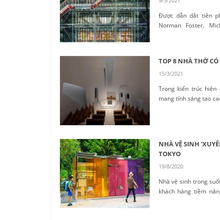
9/5/2021
Được dẫn dắt tiên p
Norman Foster, Mic
Grimshaw và Renzo Pi
cách chủ đạo của thế 
công nghiệp và sự biểu 
TOP 8 NHÀ THỜ CÓ
15/3/2021
Trong kiến trúc hiện 
mang tính sáng tạo cao
NHÀ VỆ SINH 'XUY
TOKYO
19/8/2020
Nhà vệ sinh trong suố
khách hàng tiềm năn
chúng từ bên ngoài....