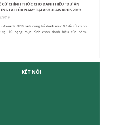
Ề CỬ CHÍNH THỨC CHO DANH HIỆU “DỰ ÁN
NG LAI CỦA NĂM” TẠI ASHUI AWARDS 2019
2/2019
ui Awards 2019 vừa công bố danh mục 92 đề cử chính
c tại 10 hạng mục bình chọn danh hiệu của năm.
ng ta cùng chiêm ngưỡng 9 đề cử cho danh hiệu “Dự
Tương lai của Năm” (Future Project of the Year) dưới
..
KẾT NỐI