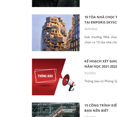
10 TÒA NHÀ CHỌC 
TẠI EMPORIS SKYS
26/9/2022
Giải thưởng Nhà chọ
chọn ra 10 tòa nhà chọc 
KẾ HOẠCH XÉT GIA
NĂM HỌC 2021-202
9/2/2022
Thông báo từ Phòng Qu
15 CÔNG TRÌNH KIẾ
BẠN NÊN BIẾT