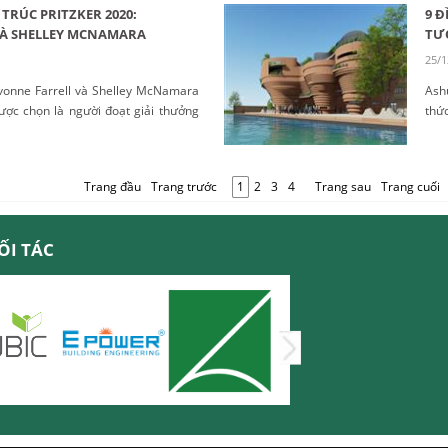
TRÚC PRITZKER 2020:
9 Đ
VÀ SHELLEY MCNAMARA
TƯƠ
25/1
Yvonne Farrell và Shelley McNamara
Ash
được chọn là người đoạt giải thưởng
thứ
Chú
án 
đây..
Trang đầu
Trang trước
1
2
3
4
Trang sau
Trang cuối
ỐI TÁC