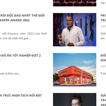
Hà 
lập..
TRỜI ĐỘC ĐÁO NHẤT THẾ GIỚI
PRI
CRAPER AWARD 2022
TRÚ
16/3
c trời Emporis năm 2022 vừa bình
Giải
trời tốt nhất thế giới ...
tên
Fran
O ĐỒ ÁN TỐT NGHIỆP ĐỢT 2
ĐÔI
2
NG
22/5
ản lý Đào tạo...
Ý ki
N TRÚC HIGH-TECH NỔI BẬT
GIẢ
TRA
VAS