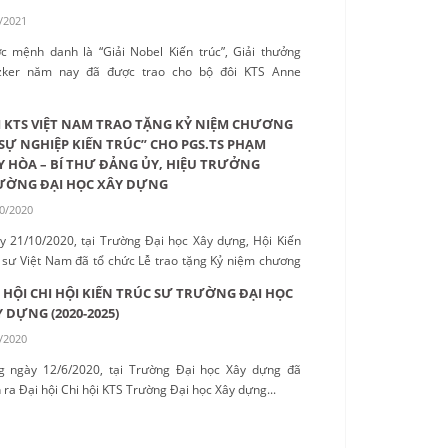
/2021
c mệnh danh là “Giải Nobel Kiến trúc”, Giải thưởng
tzker năm nay đã được trao cho bộ đôi KTS Anne
aton và Jean-Philippe Vassal – những người cống hiến
ng ngừng cho mục đích xã hội với không gian thân
 KTS VIỆT NAM TRAO TẶNG KỶ NIỆM CHƯƠNG
n môi trường và giá cả phải chăng....
 SỰ NGHIỆP KIẾN TRÚC” CHO PGS.TS PHẠM
 HÒA – BÍ THƯ ĐẢNG ỦY, HIỆU TRƯỞNG
ƯỜNG ĐẠI HỌC XÂY DỰNG
0/2020
y 21/10/2020, tại Trường Đại học Xây dựng, Hội Kiến
c sư Việt Nam đã tổ chức Lễ trao tặng Kỷ niệm chương
 sự nghiệp Kiến trúc” cho PGS.TS Phạm Duy Hòa – Bí
 HỘI CHI HỘI KIẾN TRÚC SƯ TRƯỜNG ĐẠI HỌC
 Đảng ủy, Hiệu trưởng Trường Đại học Xây dựng vì
 DỰNG (2020-2025)
ng đóng góp cho sự nghiệp phát triển ngành Kiến
/2020
...
g ngày 12/6/2020, tại Trường Đại học Xây dựng đã
 ra Đại hội Chi hội KTS Trường Đại học Xây dựng...