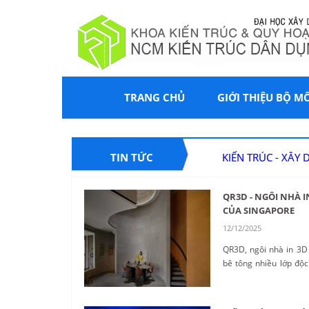
TRANG CHỦ
GIỚI THIỆU BỘ M
TIN TỨC
KIẾN TRÚC - XÂY
QR3D - NGÔI NHÀ I
CỦA SINGAPORE
12/12/2025
QR3D, ngôi nhà in 3D 
bê tông nhiều lớp độ
liệu in 3D như một 
dựng. ...