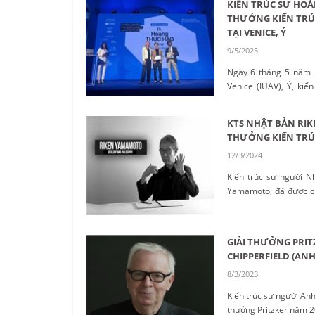
KIẾN TRÚC SƯ HOÀ
THƯỞNG KIẾN TRÚ
TẠI VENICE, Ý
9/5/2025
Ngày 6 tháng 5 năm 2
Venice (IUAV), Ý, ki
trao Giải thưởng Kiến 
KTS NHẬT BẢN RI
THƯỞNG KIẾN TRÚC
12/3/2024
Kiến trúc sư người N
Yamamoto, đã được ch
trúc Pritzker năm 2024.
GIẢI THƯỞNG PRITZ
CHIPPERFIELD (ANH
8/3/2023
Kiến trúc sư người Anh
thưởng Pritzker năm 20