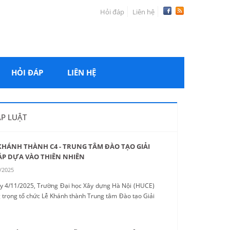
Hỏi đáp
Liên hệ
HỎI ĐÁP
LIÊN HỆ
P LUẬT
KHÁNH THÀNH C4 - TRUNG TÂM ĐÀO TẠO GIẢI
P DỰA VÀO THIÊN NHIÊN
/2025
y 4/11/2025, Trường Đại học Xây dựng Hà Nội (HUCE)
 trọng tổ chức Lễ Khánh thành Trung tâm Đào tạo Giải
p Dựa vào Thiên nhiên (NbS HUB) C4...