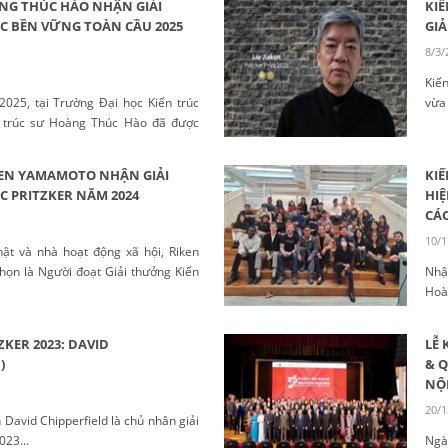
NG THÚC HÀO NHẬN GIẢI
KIẾ
C BỀN VỮNG TOÀN CẦU 2025
GIẢ
8/3/
Kiến
025, tại Trường Đại học Kiến trúc
vừa
ến trúc sư Hoàng Thúc Hào đã được
năm
trúc Bền vững Toàn cầu 2025....
trúc.
KEN YAMAMOTO NHẬN GIẢI
KIẾ
 PRITZKER NĂM 2024
HIỆ
CÁC
10/1
hật và nhà hoạt động xã hội, Riken
ọn là Người đoạt Giải thưởng Kiến
Nhậ
...
Hoà
Nội,
phúc
KER 2023: DAVID
LỄ 
)
& 
NỘ
20/1
 David Chipperfield là chủ nhân giải
23...
Ngà