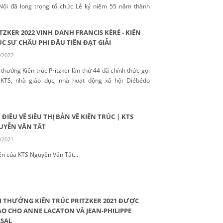
Nội đã long trọng tổ chức Lễ kỷ niệm 55 năm thành
..
TZKER 2022 VINH DANH FRANCIS KÉRÉ - KIẾN
C SƯ CHÂU PHI ĐẦU TIÊN ĐẠT GIẢI
/2022
 thưởng Kiến trúc Pritzker lần thứ 44 đã chính thức gọi
 KTS, nhà giáo dục, nhà hoạt động xã hội Diébédo
cis Kéré...
 ĐIỀU VỀ SIÊU THỊ BẢN VẼ KIẾN TRÚC | KTS
UYỄN VĂN TẤT
/2021
ến của KTS Nguyễn Văn Tất...
I THƯỞNG KIẾN TRÚC PRITZKER 2021 ĐƯỢC
O CHO ANNE LACATON VÀ JEAN-PHILIPPE
SAL