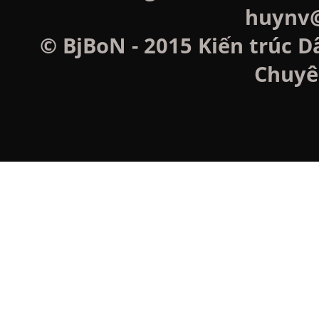
huynv@
© BjBoN - 2015 Kiến trúc D
Chuyê