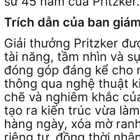
sử 45 năm của Pritzker.
Trích dẫn của ban giá
Giải thưởng Pritzker đ
tài năng, tầm nhìn và s
đóng góp đáng kể cho n
thông qua nghệ thuật ki
chẽ và nghiêm khắc củ
tạo ra kiến trúc vừa là
hàng ngày, xóa mờ ranh
riêng tư, đồng thời nhâ