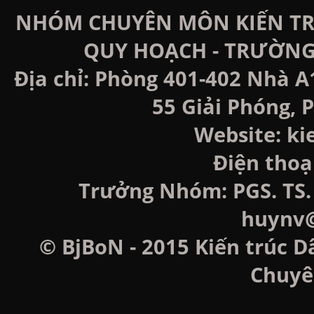
NHÓM CHUYÊN MÔN KIẾN TRÚ
QUY HOẠCH - TRƯỜNG
Địa chỉ: Phòng 401-402 Nhà A
55 Giải Phóng, P
Website: k
Điện thoạ
Trưởng Nhóm: PGS. TS. 
huynv@
© BjBoN - 2015 Kiến trúc D
Chuyê