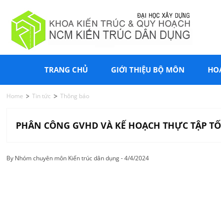
TRANG CHỦ
GIỚI THIỆU BỘ MÔN
HO
Home
Tin tức
Thông báo
PHÂN CÔNG GVHD VÀ KẾ HOẠCH THỰC TẬP TỐT
By Nhóm chuyên môn Kiến trúc dân dụng - 4/4/2024