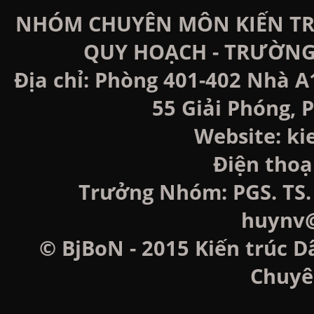
NHÓM CHUYÊN MÔN KIẾN TRÚ
QUY HOẠCH - TRƯỜNG
Địa chỉ: Phòng 401-402 Nhà A
55 Giải Phóng, P
Website: k
Điện thoạ
Trưởng Nhóm: PGS. TS. 
huynv@
© BjBoN - 2015 Kiến trúc D
Chuyê