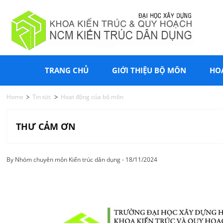
TRANG CHỦ
GIỚI THIỆU BỘ MÔN
HO
Home
Tin tức
Hoạt động của bộ môn
THƯ CẢM ƠN
By Nhóm chuyên môn Kiến trúc dân dụng - 18/11/2024