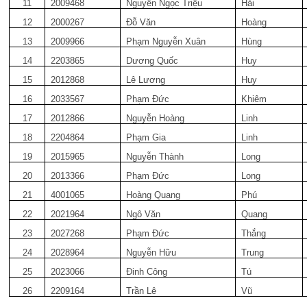
11
2009468
Nguyễn Ngọc Triệu
Hải
12
2000267
Đỗ Văn
Hoàng
13
2009966
Phạm Nguyễn Xuân
Hùng
14
2203865
Dương Quốc
Huy
15
2012868
Lê Lương
Huy
16
2033567
Phạm Đức
Khiêm
17
2012866
Nguyễn Hoàng
Linh
18
2204864
Phạm Gia
Linh
19
2015965
Nguyễn Thành
Long
20
2013366
Phạm Đức
Long
21
4001065
Hoàng Quang
Phú
22
2021964
Ngô Văn
Quang
23
2027268
Phạm Đức
Thắng
24
2028964
Nguyễn Hữu
Trung
25
2023066
Đinh Công
Tú
26
2209164
Trần Lê
Vũ