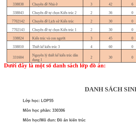
338838
Chuyên đề Nhà ở
3
42
6
338843
Chuyên đề tự chọn Kiến trúc 2
2
36
0
7702142
Chuyên đề Lịch sử Kiến trúc
2
30
0
7702143
Chuyên đề tự chọn Kiến trúc 1
2
30
0
338824
Kiến trúc và con người
3
45
0
338810
Thiết kế kiến trúc 3
4
60
0
Nguyên lý thiết kế kiến trúc dân
331604
2
30
0
dụng 1
Dưới đây là một số danh sách lớp đồ án:
DANH SÁCH SIN
Lớp học: LOP55
Môn học phần: 330306
Môn học/Mô đun: Đồ án kiến trúc