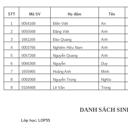
STT
Mã SV
Họ đệm
Tên
1
0054168
Điền Việt
An
2
0055568
Đặng Việt
Anh
3
1661169
Đào Quang
Anh
4
0003766
Nghiêm Hữu Nam
Anh
5
0057268
Nguyễn Quang
Anh
6
0066368
Nguyễn
Duy
7
1655965
Hoàng Anh
Minh
8
0092068
Nguyễn Trọng
Nghĩa
9
0104468
Lê Văn
Trọng
DANH SÁCH SIN
Lớp học: LOP55