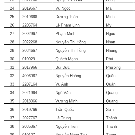
24
2019667
Vũ Ngọc
Mai
25
2019668
Dương Tuấn
Minh
26
2205764
Lê Phạm Linh
My
27
2002967
Phạm Minh
Ngọc
28
2022268
Nguyễn Thị Hồng
Nhạn
29
2034667
Nguyễn Thị Hồng
Nhung
30
010929
Quách Mạnh
Phú
31
2017966
Bùi Đức
Phương
32
4006967
Nguyễn Hoàng
Quân
33
2207164
Vũ Anh
Quân
34
2021964
Ngô Văn
Quang
35
2018366
Vương Minh
Quang
36
2019766
Trần Quốc
Sơn
37
2027767
Lê Trung
Thành
38
2035867
Nguyễn Tiến
Thành
39
010127
Nguyễn Ngọc Thu
Trang