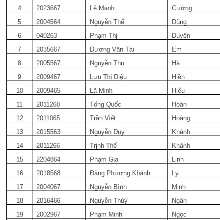
4
2023667
Lê Mạnh
Cường
5
2004564
Nguyễn Thế
Dũng
6
040263
Phạm Thị
Duyên
7
2035667
Dương Văn Tài
Em
8
2005567
Nguyễn Thu
Hà
9
2009467
Lưu Thị Diệu
Hiền
10
2009465
Lã Minh
Hiếu
11
2011268
Tống Quốc
Hoàn
12
2011065
Trần Viết
Hoàng
13
2015563
Nguyễn Duy
Khánh
14
2011266
Trịnh Thế
Khánh
15
2204864
Phạm Gia
Linh
16
2018568
Đặng Phương Khánh
Ly
17
2004067
Nguyễn Bình
Minh
18
2016466
Nguyễn Thúy
Ngân
19
2002967
Phạm Minh
Ngọc