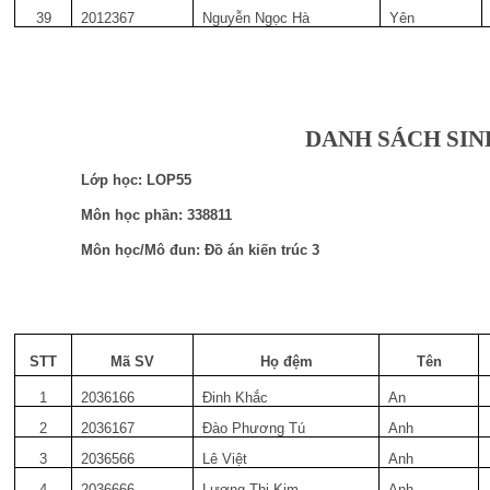
39
2012367
Nguyễn Ngọc Hà
Yên
DANH SÁCH SIN
Lớp học: LOP55
Môn học phần: 338811
Môn học/Mô đun: Đồ án kiến trúc 3
STT
Mã SV
Họ đệm
Tên
1
2036166
Đinh Khắc
An
2
2036167
Đào Phương Tú
Anh
3
2036566
Lê Việt
Anh
4
2036666
Lương Thị Kim
Anh