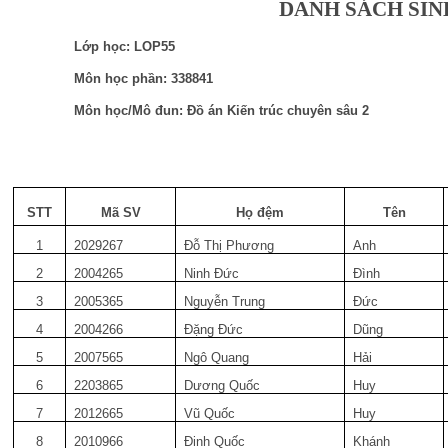
DANH SÁCH SIN
Lớp học: LOP55
Môn học phần: 338841
Môn học/Mô đun: Đồ án Kiến trúc chuyên sâu 2
STT
Mã SV
Họ đệm
Tên
1
2029267
Đỗ Thị Phương
Anh
2
2004265
Ninh Đức
Đình
3
2005365
Nguyễn Trung
Đức
4
2004266
Đặng Đức
Dũng
5
2007565
Ngô Quang
Hải
6
2203865
Dương Quốc
Huy
7
2012665
Vũ Quốc
Huy
8
2010966
Đinh Quốc
Khánh