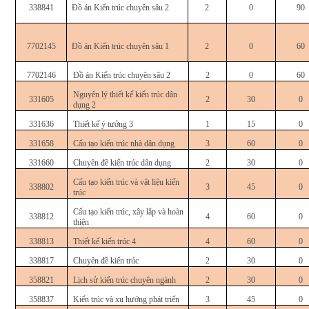
338841
Đồ án Kiến trúc chuyên sâu 2
2
0
90
7702145
Đồ án Kiến trúc chuyên sâu 1
2
0
60
7702146
Đồ án Kiến trúc chuyên sâu 2
2
0
60
Nguyên lý thiết kế kiến trúc dân
331605
2
30
0
dụng 2
331636
Thiết kế ý tưởng 3
1
15
0
331658
Cấu tạo kiến trúc nhà dân dụng
3
60
0
331660
Chuyên đề kiến trúc dân dụng
2
30
0
Cấu tạo kiến trúc và vật liệu kiến
338802
3
45
0
trúc
Cấu tạo kiến trúc, xây lắp và hoàn
338812
4
60
0
thiện
338813
Thiết kế kiến trúc 4
4
60
0
338817
Chuyên đề kiến trúc
2
30
0
358821
Lịch sử kiến trúc chuyên ngành
2
30
0
358837
Kiến trúc và xu hướng phát triển
3
45
0