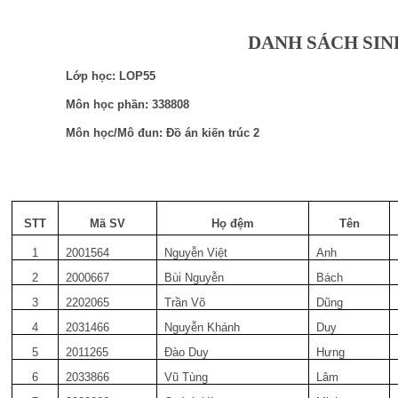
DANH SÁCH SIN
Lớp học: LOP55
Môn học phần: 338808
Môn học/Mô đun: Đồ án kiến trúc 2
STT
Mã SV
Họ đệm
Tên
1
2001564
Nguyễn Việt
Anh
2
2000667
Bùi Nguyễn
Bách
3
2202065
Trần Võ
Dũng
4
2031466
Nguyễn Khánh
Duy
5
2011265
Đào Duy
Hưng
6
2033866
Vũ Tùng
Lâm