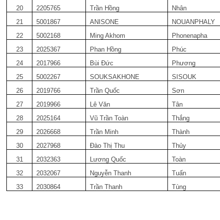
20
2205765
Trần Hồng
Nhân
21
5001867
ANISONE
NOUANPHALY
22
5002168
Ming Akhom
Phonenapha
23
2025367
Phan Hồng
Phúc
24
2017966
Bùi Đức
Phương
25
5002267
SOUKSAKHONE
SISOUK
26
2019766
Trần Quốc
Sơn
27
2019966
Lê Văn
Tân
28
2025164
Vũ Trần Toàn
Thắng
29
2026668
Trần Minh
Thành
30
2027968
Đào Thị Thu
Thủy
31
2032363
Lương Quốc
Toàn
32
2032067
Nguyễn Thanh
Tuấn
33
2030864
Trần Thanh
Tùng