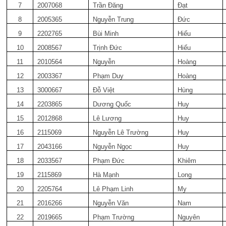
7
2007068
Trần Đăng
Đạt
8
2005365
Nguyễn Trung
Đức
9
2202765
Bùi Minh
Hiếu
10
2008567
Trịnh Đức
Hiếu
11
2010564
Nguyễn
Hoàng
12
2003367
Phạm Duy
Hoàng
13
3000667
Đỗ Việt
Hùng
14
2203865
Dương Quốc
Huy
15
2012868
Lê Lương
Huy
16
2115069
Nguyễn Lê Trường
Huy
17
2043166
Nguyễn Ngọc
Huy
18
2033567
Phạm Đức
Khiêm
19
2115869
Hà Mạnh
Long
20
2205764
Lê Phạm Linh
My
21
2016266
Nguyễn Văn
Nam
22
2019665
Phạm Trường
Nguyên