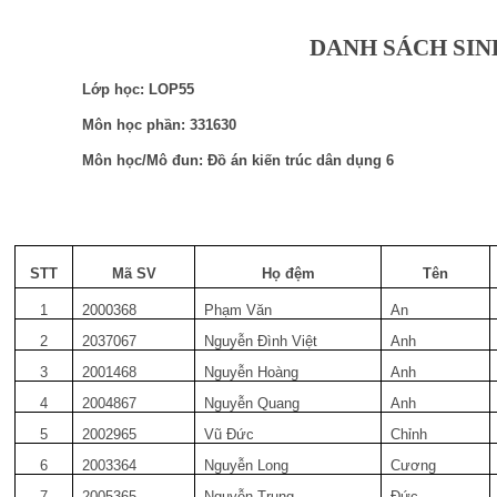
DANH SÁCH SIN
Lớp học: LOP55
Môn học phần: 331630
Môn học/Mô đun: Đồ án kiến trúc dân dụng 6
STT
Mã SV
Họ đệm
Tên
1
2000368
Phạm Văn
An
2
2037067
Nguyễn Đình Việt
Anh
3
2001468
Nguyễn Hoàng
Anh
4
2004867
Nguyễn Quang
Anh
5
2002965
Vũ Đức
Chỉnh
6
2003364
Nguyễn Long
Cương
7
2005365
Nguyễn Trung
Đức