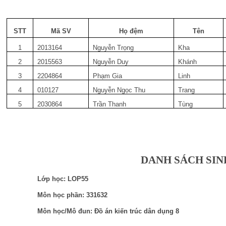
STT
Mã SV
Họ đệm
Tên
1
2013164
Nguyễn Trọng
Kha
2
2015563
Nguyễn Duy
Khánh
3
2204864
Phạm Gia
Linh
4
010127
Nguyễn Ngọc Thu
Trang
5
2030864
Trần Thanh
Tùng
DANH SÁCH SIN
Lớp học: LOP55
Môn học phần: 331632
Môn học/Mô đun: Đồ án kiến trúc dân dụng 8