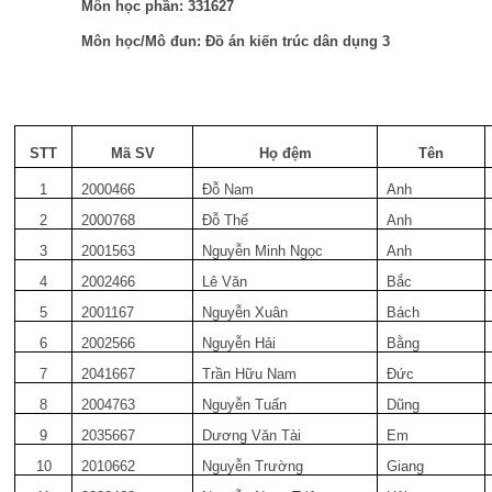
Môn học phần: 331627
Môn học/Mô đun: Đồ án kiến trúc dân dụng 3
STT
Mã SV
Họ đệm
Tên
1
2000466
Đỗ Nam
Anh
2
2000768
Đỗ Thế
Anh
3
2001563
Nguyễn Minh Ngọc
Anh
4
2002466
Lê Văn
Bắc
5
2001167
Nguyễn Xuân
Bách
6
2002566
Nguyễn Hải
Bằng
7
2041667
Trần Hữu Nam
Đức
8
2004763
Nguyễn Tuấn
Dũng
9
2035667
Dương Văn Tài
Em
10
2010662
Nguyễn Trường
Giang