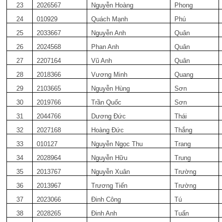
23
2026567
Nguyễn Hoàng
Phong
24
010929
Quách Mạnh
Phú
25
2033667
Nguyễn Anh
Quân
26
2024568
Phan Anh
Quân
27
2207164
Vũ Anh
Quân
28
2018366
Vương Minh
Quang
29
2103665
Nguyễn Hùng
Sơn
30
2019766
Trần Quốc
Sơn
31
2044766
Dương Đức
Thái
32
2027168
Hoàng Đức
Thắng
33
010127
Nguyễn Ngọc Thu
Trang
34
2028964
Nguyễn Hữu
Trung
35
2013767
Nguyễn Xuân
Trường
36
2013967
Trương Tiến
Trường
37
2023066
Đinh Công
Tú
38
2028265
Đinh Anh
Tuấn