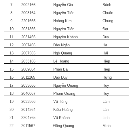
7
2002166
Nguyễn Gia
Bách
8
2003164
Nguyễn Tiến
Chuẩn
9
2201665
Hoàng Kim
Chung
10
2031866
Nguyễn Tiến
Đạt
11
2031466
Nguyễn Khánh
Duy
12
2007466
Đào Ngân
Hà
13
2007565
Ngô Quang
Hải
14
2033166
Lê Hoàng
Hiệp
15
2009064
Phan Bá
Hiệp
16
2011265
Đào Duy
Hưng
17
2033666
Nguyễn Quang
Huy
18
2040067
Phạm Quang
Huy
19
2033866
Vũ Tùng
Lâm
20
2014364
Kiều Hoàng
Lân
21
2204765
Vũ Khánh
Linh
22
2011567
Đồng Quang
Minh