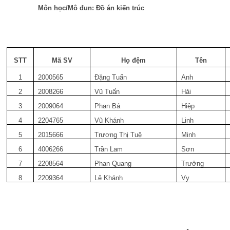
Môn học/Mô đun: Đồ án kiến trúc
STT
Mã SV
Họ đệm
Tên
1
2000565
Đặng Tuấn
Anh
2
2008266
Vũ Tuấn
Hải
3
2009064
Phan Bá
Hiệp
4
2204765
Vũ Khánh
Linh
5
2015666
Trương Thị Tuệ
Minh
6
4006266
Trần Lam
Sơn
7
2208564
Phan Quang
Trưởng
8
2209364
Lê Khánh
Vy