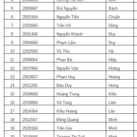
5
2000667
Bùi Nguyễn
Bách
6
2003164
Nguyễn Tiến
Chuẩn
7
2202065
Trần Võ
Dũng
8
2031466
Nguyễn Khánh
Duy
9
2004666
Phạm Lâm
Duy
10
2202565
Vũ Thu
Hà
11
2009064
Phan Bá
Hiệp
12
2037866
Nguyễn Văn
Hoàng
13
2003667
Phạm Huy
Hoàng
14
2011265
Đào Duy
Hưng
15
2038666
Hoàng Trung
Kiên
16
2033866
Vũ Tùng
Lâm
17
2014364
Kiều Hoàng
Lân
18
2011567
Đồng Quang
Minh
19
2028166
Trần Gia
Minh
20
2015666
Trương Thị Tuệ
Minh