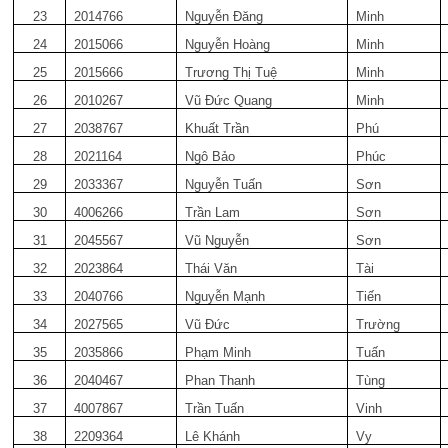
23
2014766
Nguyễn Đăng
Minh
24
2015066
Nguyễn Hoàng
Minh
25
2015666
Trương Thị Tuệ
Minh
26
2010267
Vũ Đức Quang
Minh
27
2038767
Khuất Trần
Phú
28
2021164
Ngô Bảo
Phúc
29
2033367
Nguyễn Tuấn
Sơn
30
4006266
Trần Lam
Sơn
31
2045567
Vũ Nguyễn
Sơn
32
2023864
Thái Văn
Tài
33
2040766
Nguyễn Mạnh
Tiến
34
2027565
Vũ Đức
Trường
35
2035866
Phạm Minh
Tuấn
36
2040467
Phan Thanh
Tùng
37
4007867
Trần Tuấn
Vinh
38
2209364
Lê Khánh
Vy