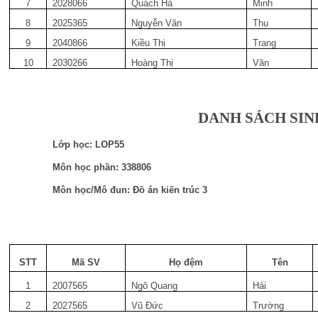
7
2028066
Quách Hà
Minh
8
2025365
Nguyễn Văn
Thụ
9
2040866
Kiều Thị
Trang
10
2030266
Hoàng Thị
Văn
DANH SÁCH SIN
Lớp học: LOP55
Môn học phần: 338806
Môn học/Mô đun: Đồ án kiến trúc 3
STT
Mã SV
Họ đệm
Tên
1
2007565
Ngô Quang
Hải
2
2027565
Vũ Đức
Trường