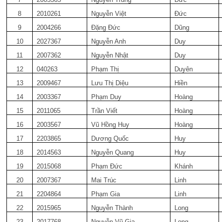
8
2010261
Nguyễn Việt
Đức
9
2004266
Đặng Đức
Dũng
10
2027367
Nguyễn Anh
Duy
11
2007362
Nguyễn Nhật
Duy
12
040263
Phạm Thị
Duyên
13
2009467
Lưu Thị Diệu
Hiền
14
2003367
Phạm Duy
Hoàng
15
2011065
Trần Viết
Hoàng
16
2003567
Vũ Hồng Huy
Hoàng
17
2203865
Dương Quốc
Huy
18
2014563
Nguyễn Quang
Huy
19
2015068
Phạm Đức
Khánh
20
2007367
Mai Trúc
Linh
21
2204864
Phạm Gia
Linh
22
2015965
Nguyễn Thành
Long
23
2017768
Nguyễn Vũ Gia
Long