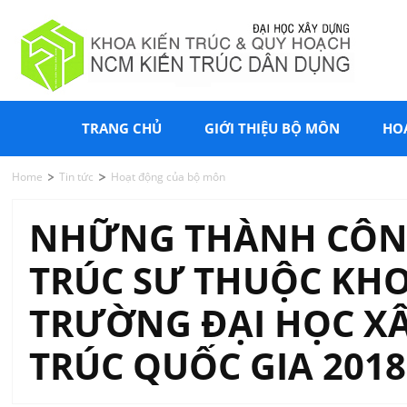
TRANG CHỦ
GIỚI THIỆU BỘ MÔN
HO
Home
Tin tức
Hoạt động của bộ môn
NHỮNG THÀNH CÔNG 
TRÚC SƯ THUỘC KHO
TRƯỜNG ĐẠI HỌC XÂ
TRÚC QUỐC GIA 2018