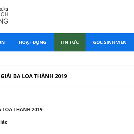
ÔN
HOẠT ĐỘNG
TIN TỨC
GÓC SINH VIÊN
GIẢI BA LOA THÀNH 2019
A LOA THÀNH 2019
iác