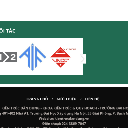
ỐI TÁC
TRANG CHỦ
GIỚI THIỆU
LIÊN HỆ
/
/
IẾN TRÚC DÂN DỤNG - KHOA KIẾN TRÚC & QUY HOẠCH - TRƯỜNG ĐẠI H
g 401-402 Nhà A1, Trường Đại Học Xây dựng Hà Nội, 55 Giải Phóng, P. Bạch M
Website: kientrucdandung.vn
Điện thoại: 024-3869-7047