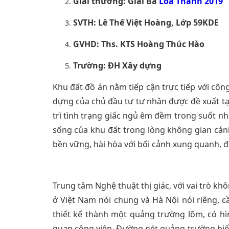
Giải thưởng: Giải Ba
Loa Thành 2019
SVTH: Lê Thế Việt Hoàng, Lớp 59KDE
GVHD: Ths. KTS Hoàng Thúc Hào
Trường: ĐH Xây dựng
Khu đất đồ án nằm tiếp cận trực tiếp với công
dựng của chủ đầu tư tư nhân được đề xuất tạ
trì tình trạng giấc ngủ êm đềm trong suốt n
sống của khu đất trong lòng không gian cảnh
bền vững, hài hòa với bối cảnh xung quanh, đồn
Trung tâm Nghệ thuật thị giác, với vai trò k
ở Việt Nam nói chung và Hà Nội nói riêng, c
thiết kế thành một quảng trường lõm, có h
quan công viên. Đường nét quảng trường biến