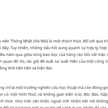
 viên Thống Nhất (Hà Nội) là một thách thức đối với quá tr
i đây. Tuy nhiên, những dấu hỏi xung quanh sự hợp lý, hợp
hiều năm qua giữa vòng bao bọc của hàng rào tôn sắt mặc ch
 quan đô thị, tác giả đề xuất sự xuất hiện của một công t
g thời tiên tiến và hiện đại.
hông chỉ là môi trường nghiên cứu học thuật mà còn đóng góp
ần có một hình thức và không gian kiến trúc độc đáo, hấ
ình thức như một sân khấu ngoài trời nhằm kết nối không
 đổi từ từ trong mối quan hệ với cảnh quan, khiến lối vào 