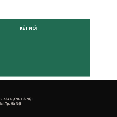
KẾT NỐI
ỌC XÂY DỰNG HÀ NỘI
ai, Tp. Hà Nội