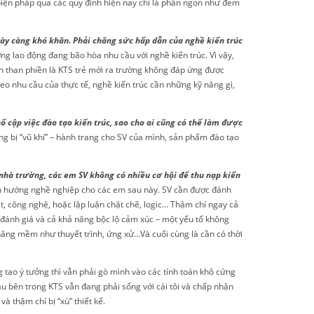
iện pháp qua các quy định hiện nay chỉ là phần ngọn như đem
gày càng khó khăn. Phải chăng sức hấp dẫn của nghề kiến trúc
ờng lao động đang bão hòa nhu cầu với nghề kiến trúc. Vì vậy,
vấn than phiền là KTS trẻ mới ra trường không đáp ứng được
eo nhu cầu của thực tế, nghề kiến trúc cần những kỹ năng gì,
ổ cập việc đào tạo kiến trúc, sao cho ai cũng có thể làm được
ang bị “vũ khí” – hành trang cho SV của mình, sản phẩm đào tạo
 nhà trường, các em SV không có nhiều cơ hội để thu nạp kiến
ịnh hướng nghề nghiệp cho các em sau này. SV cần được đánh
, công nghệ, hoặc lập luận chặt chẽ, logic… Thậm chí ngay cả
g đánh giá và cả khả năng bộc lộ cảm xúc – một yếu tố không
 năng mềm như thuyết trình, ứng xử…Và cuối cùng là cần có thời
 tạo ý tưởng thì vẫn phải gò mình vào các tính toán khô cứng
âu bên trong KTS vẫn đang phải sống với cái tôi và chấp nhận
à thậm chí bị “xù” thiết kế.