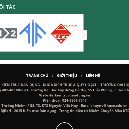
ỐI TÁC
TRANG CHỦ
GIỚI THIỆU
LIÊN HỆ
/
/
IẾN TRÚC DÂN DỤNG - KHOA KIẾN TRÚC & QUY HOẠCH - TRƯỜNG ĐẠI H
g 401-402 Nhà A1, Trường Đại Học Xây dựng Hà Nội, 55 Giải Phóng, P. Bạch M
Website: kientrucdandung.vn
Điện thoại: 024-3869-7047
Trưởng Nhóm: PGS. TS. KTS Nguyễn Việt Huy - Email: huynv@huce.edu.vn
 BjBoN - 2015 Kiến trúc Dân dụng - Trang tin điện tử Nhóm Chuyên Môn KT