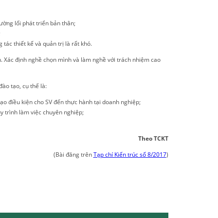
ờng lối phát triển bản thân;
;
ác thiết kế và quản trị là rất khó.
h. Xác định nghề chọn mình và làm nghề với trách nhiệm cao
ào tạo, cụ thể là:
 tạo điều kiện cho SV đến thực hành tại doanh nghiệp;
y trình làm việc chuyên nghiệp;
Theo TCKT
(Bài đăng trên
Tạp chí Kiến trúc số 8/2017
)