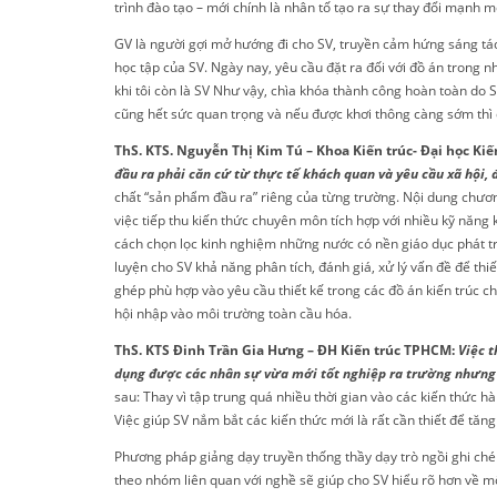
trình đào tạo – mới chính là nhân tố tạo ra sự thay đổi mạnh m
GV là người gợi mở hướng đi cho SV, truyền cảm hứng sáng tác,
học tập của SV. Ngày nay, yêu cầu đặt ra đối với đồ án trong n
khi tôi còn là SV Như vậy, chìa khóa thành công hoàn toàn do 
cũng hết sức quan trọng và nếu được khơi thông càng sớm thì c
ThS. KTS. Nguyễn Thị Kim Tú – Khoa Kiến trúc- Đại học Ki
đầu ra phải căn cứ từ thực tế khách quan và yêu cầu xã hô
chất “sản phẩm đầu ra” riêng của từng trường. Nội dung chươ
việc tiếp thu kiến thức chuyên môn tích hợp với nhiều kỹ năng k
cách chọn lọc kinh nghiệm những nước có nền giáo dục phát tri
luyện cho SV khả năng phân tích, đánh giá, xử lý vấn đề để thi
ghép phù hợp vào yêu cầu thiết kế trong các đồ án kiến trúc c
hội nhập vào môi trường toàn cầu hóa.
ThS. KTS Đinh Trần Gia Hưng – ĐH Kiến trúc TPHCM:
Việc t
dụng được các nhân sự vừa mới tốt nghiệp ra trường nhưng c
sau: Thay vì tập trung quá nhiều thời gian vào các kiến thức 
Việc giúp SV nắm bắt các kiến thức mới là rất cần thiết để tăn
Phương pháp giảng dạy truyền thống thầy dạy trò ngồi ghi ché
theo nhóm liên quan với nghề sẽ giúp cho SV hiểu rõ hơn về mô