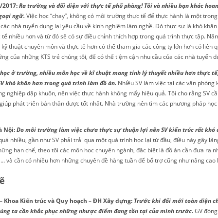
/2017:
Ra trường và đối diện với thực tế phũ phàng! Tôi và nhiều bạn khác hoa
goại ngữ.
Việc học “chay”, không có môi trường thực tế để thực hành là một trong
hi các nhà tuyển dụng lại yêu cầu về kinh nghiệm làm nghề. Đó thực sự là khó khă
tế nhiều hơn và từ đó sẽ có sự điều chỉnh thích hợp trong quá trình thực tập. Nă
õ kỹ thuật chuyên môn và thực tế hơn có thể tham gia các công ty lớn hơn có liên 
ứng của những KTS trẻ chúng tôi, để có thể tiệm cận nhu cầu của các nhà tuyển d
học ở trường, nhiều môn học về kĩ thuật mang tính lý thuyết nhiều hơn thực tế
V khó khăn hơn trong quá trình làm đồ án.
Nhiều SV làm việc tại các văn phòng k
g nghiệp dập khuôn, nên việc thực hành không mấy hiệu quả. Tôi cho rằng SV cầ
iúp phát triển bản thân được tốt nhất. Nhà trường nên tìm các phương pháp học t
 Nội:
Do môi trường làm việc chưa thực sự thuận lợi nên SV kiến trúc rất khó 
uá nhiều, gần như SV phải trải qua một quá trình học lại từ đầu, điều này gây lã
ững hạn chế, theo tôi các môn học chuyên ngành, đặc biệt là đồ án cần đưa ra nhi
 … và cần có nhiều hơn những chuyên đề hàng tuần để bổ trợ cũng như nâng cao k
ẽ
 Khoa Kiến trúc và Quy hoạch – ĐH Xây dựng:
Trước khi đổi mới toàn diện ch
 chúng ta cần khắc phục những nhược điểm đang tồn tại của mình trước.
GV đóng 