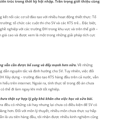
ến trúc trong thời kỳ hội nhập. Trân trọng giới thiệu cùng
 kết nối các cơ sở đào tạo với nhiều hoạt động thiết thực: Tổ
rường; tổ chức các cuột thi cho SV và các KTS trẻ… Đặc biệt,
ghề nghiệp với các trường ĐH trong khu vực và trên thế giới –
h giá cao và được xem là một trong những giải pháp tích cực
ưng vẫn cần được bổ sung và đẩy mạnh hơn nữa.
Về những
ng dẫn nguyên tắc và định hướng cho SV. Tuy nhiên, việc đổi
ĐH Xây dựng – trường đào tạo KTS hàng đầu trên cả nước, vẫn
m hiểu trên internet. Ngoài ra, tính thực tế trong đồ án chưa
có thể đi làm ngay khi mới tốt nghiệp.
chưa thật sự hợp lý gây khó khăn cho việc học và sửa bài.
ra đều có những cái hay nhưng lại chưa có điều kiện để SV có
dàng hơn. Đối với môn lý thuyết, nhiều môn chưa thực sự hấp
 vẫn là ưu tiên hàng đầu, tôi nhận được nhiều kinh nghiệm cũng