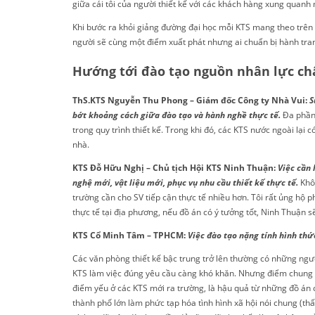
giữa cái tôi của người thiết kế với các khách hàng xung quan
Khi bước ra khỏi giảng đường đại học mỗi KTS mang theo trên n
người sẽ cùng một điểm xuất phát nhưng ai chuẩn bị hành tran
Hướng tới đào tạo nguồn nhân lực ch
ThS.KTS Nguyễn Thu Phong – Giám đốc Công ty Nhà Vui:
S
bớt khoảng cách giữa đào tạo và hành nghề thực tế.
Đa phần 
trong quy trình thiết kế. Trong khi đó, các KTS nước ngoài lại
nhà.
KTS Đỗ Hữu Nghị – Chủ tịch Hội KTS Ninh Thuận:
Việc cần 
nghệ mới, vật liệu mới, phục vụ nhu cầu thiết kế thực tế.
Khô
trường cần cho SV tiếp cận thực tế nhiều hơn. Tôi rất ủng hộ
thực tế tại địa phương, nếu đồ án có ý tưởng tốt, Ninh Thuận 
KTS Cổ Minh Tâm – TPHCM:
Việc đào tạo nặng tính hình thứ
Các văn phòng thiết kế bậc trung trở lên thường có những ng
KTS làm việc đúng yêu cầu càng khó khăn. Nhưng điểm chung là 
điểm yếu ở các KTS mới ra trường, là hậu quả từ những đồ án có
thành phố lớn làm phức tạp hóa tình hình xã hội nói chung (thấ