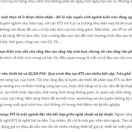
ả tích lũy từ hàng chục năm chứ không phải do ngày một ngày hai mà có. Những b
 một thực tế ít được thừa nhận – Đó là việc tuyển sinh ngành kiến trúc đang n
chuyên ngành như hiện nay, với các KTS trẻ ồ ạt ra trường như hiện nay thì thị trư
hội không còn được đề cao, cơ hội việc làm của họ cũng giảm. Mặt khác, các VP tư 
u kỹ năng để họ làm việc. Các trường đào tạo cần đổi mới chương trình đào tạo th
 hội, thời gian, công sức của GV, SV…
ạo Kiến trúc vẫn cho rằng đào tạo tầng lớp tinh hoa, nhưng tôi cho rằng cần ph
n thức về kiến trúc trong xã hội. Và, điều quan trọng là mỗi cơ sở đào tạo cần tr
 vấn thiết kế và QLDA PAC:
Quá trình đào tạo KTS còn nhiều bất cập. Trên ghế
nh năng lực của mình. Tôi cho rằng đây là bước cần thiết để phân loại KTS và đ
ại những em có thiên hướng sáng tạo cao, hoặc khả năng xử lý các vấn đề kỹ thuật
rúc, tạo hình hoặc lập luận, khả nang hình dung không gian, óc quan sát, khả năn
n trúc nói riêng. Nên tăng thêm đồ án kiến trúc, workshop và rèn luyện những kỹ
 trong suốt quá trình học chứ không chỉ trong thời điểm sát kỳ tốt nghiệp.
roup:
KTS là một ngành đặc thù kết hợp giữa nghệ thuật và kỹ thuật.
Ngoài sáng
nghĩ KTS là nghề hái ra tiền. Tuy nhiên, đó chỉ là một góc nhìn bên ngoài. Tận s
ng giá trị. Đâu đó vẫn còn rất rất nhiều những thiết kế giá rẻ, thiết kế miễn phí v