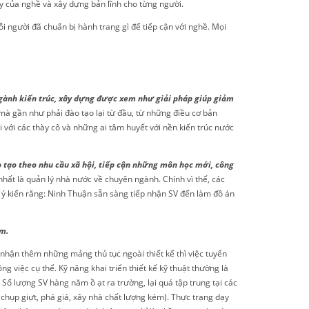
y của nghề và xây dựng bản lĩnh cho từng người.
i người đã chuẩn bị hành trang gì để tiếp cận với nghề. Mọi
gành kiến trúc, xây dựng được xem như giải pháp giúp giảm
 mà gần như phải đào tạo lại từ đầu, từ những điều cơ bản
i với các thày cô và những ai tâm huyết với nền kiến trúc nước
o tạo theo nhu cầu xã hội, tiếp cận những môn học mới, công
 nhất là quản lý nhà nước về chuyên ngành. Chính vì thế, các
 ý kiến rằng: Ninh Thuận sẵn sàng tiếp nhận SV đến làm đồ án
ệm.
hận thêm những mảng thủ tục ngoài thiết kế thì việc tuyển
 việc cụ thể. Kỹ năng khai triển thiết kế kỹ thuật thường là
 Số lượng SV hàng năm ồ ạt ra trường, lại quá tập trung tại các
 chụp giựt, phá giá, xây nhà chất lượng kém). Thực trạng dạy