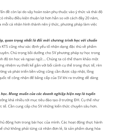
ấn đề còn lại do vậy hoàn toàn phụ thuộc vào ý thức và thái độ
có nhiều điều kiện thuận lợi hơn hẳn so với cách đây 20 năm,
của mỗi cá nhân hình thành nên ý thức, phương pháp làm việc
ập, quan trọng nhất là đổi mới chương trình học với chuẩn
tạo KTS cũng như xác định yếu tố nhận dạng đặc thù về phẩm
 xuyên. Chú trọng bồi dưỡng cho SV phương pháp tự học trong
trình độ tin học và ngoại ngữ…. Chúng ta có thể tham khảo một
g nhiệm vụ thiết kế gắn với bối cảnh cụ thể trong thực tế; rèn
trường và phát triển bền vững cũng cần được cập nhật, lồng
 quốc tế công nhận để bằng cấp của SV khi ra trường dễ dàng
i học. Mong muốn của các doanh nghiệp hiện nay là tuyển
ởng khá nhiều tới mục tiêu đào tạo ở trường ĐH. Cụ thể như
hực tế. Cần cung cấp cho SV những kiến thức chuyên sâu hơn.
 chủ động hơn trong bài học của mình. Các hoạt động thực hành
 thể chứ không phải từng cá nhân đơn lẻ, là sản phẩm dung hòa