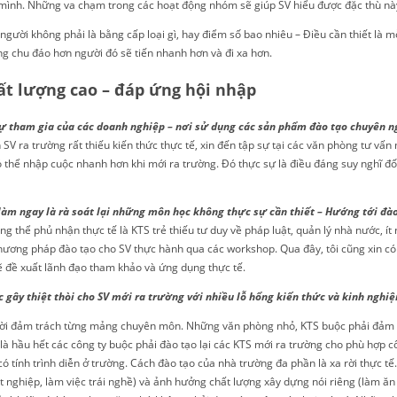
h mình. Những va chạm trong các hoạt động nhóm sẽ giúp SV hiểu được đặc thù nà
gười không phải là bằng cấp loại gì, hay điểm số bao nhiêu – Điều cần thiết là mỗ
g chu đáo hơn người đó sẽ tiến nhanh hơn và đi xa hơn.
ất lượng cao – đáp ứng hội nhập
ự tham gia của các doanh nghiệp – nơi sử dụng các sản phẩm đào tạo chuyên n
SV ra trường rất thiếu kiến thức thực tế, xin đến tập sự tại các văn phòng tư vấn
 có thể nhập cuộc nhanh hơn khi mới ra trường. Đó thực sự là điều đáng suy nghĩ đố
làm ngay là rà soát lại những môn học không thực sự cần thiết – Hướng tới đà
ng thể phủ nhận thực tế là KTS trẻ thiếu tư duy về pháp luật, quản lý nhà nước, ít
 phương pháp đào tạo cho SV thực hành qua các workshop. Qua đây, tôi cũng xin có
sẽ đề xuất lãnh đạo tham khảo và ứng dụng thực tế.
c gây thiệt thòi cho SV mới ra trường với nhiều lỗ hổng kiến thức và kinh nghi
ười đảm trách từng mảng chuyên môn. Những văn phòng nhỏ, KTS buộc phải đảm n
hầu hết các công ty buộc phải đào tạo lại các KTS mới ra trường cho phù hợp công
 tính trình diễn ở trường. Cách đào tạo của nhà trường đa phần là xa rời thực tế.
t nghiệp, làm việc trái nghề) và ảnh hưởng chất lượng xây dựng nói riêng (làm ăn