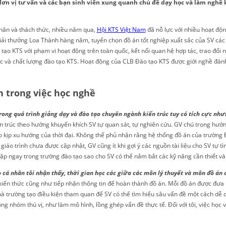
đơn vị tư vấn và các bạn sinh viên xung quanh chủ đề dạy học và làm nghề ki
khăn và thách thức, nhiều năm qua,
Hội KTS Việt Nam
đã nỗ lực với nhiều hoạt động
iải thưởng Loa Thành hàng năm, tuyển chọn đồ án tốt nghiệp xuất sắc của SV các t
o KTS với phạm vi hoạt động trên toàn quốc, kết nối quan hệ hợp tác, trao đổi n
lực và chất lượng đào tạo KTS. Hoạt động của CLB Đào tạo KTS được giới nghề đán
n trong việc học nghề
ong quá trình giảng dạy và đào tạo chuyên ngành kiến trúc tuy có tích cực nh
iến trúc theo hướng khuyến khích SV tự quan sát, tự nghiên cứu. GV chú trọng hướ
 kịp xu hướng của thời đại. Không thể phủ nhận rằng hệ thống đồ án của trường 
iáo trình chưa được cập nhật, GV cũng ít khi gợi ý các nguồn tài liệu cho SV tự tì
ập ngay trong trường đào tạo sao cho SV có thể nắm bắt các kỹ năng cần thiết và 
 cá nhân tôi nhận thấy, thời gian học các giữa các môn lý thuyết và môn đồ án 
kiến thức cũng như tiếp nhận thông tin để hoàn thành đồ án. Mỗi đồ án được đưa 
hà trường tạo điều kiện tham quan để SV có thể tìm hiểu sâu vấn đề một cách dễ 
ộng nhóm thú vị, như làm mô hình, lồng ghép vấn đề thực tế. Đối với tôi, việc học