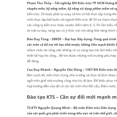
Phạm Thu Thủy – Tốt nghiệp ĐH Kiến trúc TP HCM tháng 8
chuyên môn, kỹ năng mềm, kỹ năng sử dụng phầm mềm và n
kiến trúc. SV buộc phải tự xoay sở tìm cơ hội thực tập trong k
môn thực tập bắt buộc với ngành Kiến trúc để SV va chạm thực 
các công ty kiến trúc hoặc studio. Đến năm 4, 5, SV cần hiểu r
từ mặt tư duy, sáng tạo có ý thức mà còn tăng khả năng thích 
Đào Duy Tùng – 58KDF – Đại học Xây dựng:
Trong quá trình 
các môn có bổ trợ thì học khá muộn, không liền mạch khiến S
nhàm chán do công việc không có sự sáng tạo mà làm kiểu côn
thiết kế hay thi công… để tìm được những môi trường phù hợp g
dễ dàng.
Cao Duy Khánh – Nguyễn Văn Dũng – 13K7 ĐH Kiến trúc Hà
Bên cạnh đó, kiến thức trong nhà trường và thực tế lệch nhau q
ngồi trên ghế nhà trường cũng như lúc đi làm. Để khắc phục nh
hợp hướng dẫn của tất cả các bộ môn như Kết cấu, Điện nước,
Đào tạo KTS – Cần sự đổi mới mạnh m
TS.KTS Nguyễn Quang Minh – Bộ môn Kiến trúc Dân dụng –
của các quốc gia phát triển trong khu vực và trên thế giới,