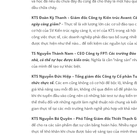
và học đã nêu dù chưa đầy đủ cũng đã cho thấy là một hậu qu
dầu chữa cháy.
KTS Đoàn Kỳ Thanh – Giám đốc Công ty Kiến trúc Avant:
Có
ngày càng giảm?
– Thực tế là với lượng lớn các cơ sở đào tạo 
cơ hội của SV Kiến trúc ngày càng ít, vị trí của KTS trong xã 
công việc thực tế, các doanh nghiệp phải đào tạo bổ sung nhiề
được thực hiện như thế nào… để tiết kiệm các nguồn lực của xã
TS Nguyễn Thành Nam – CEO Công ty FPT:
Các trường Đào t
nhà, có thể tự học được kiến trúc.
Nghĩa là cần “nâng sàn” nhậ
của mình để tạo sự khác biệt.
KTS Nguyễn Đức Hiệp – Tổng giám đốc Công ty Cổ phần Tư
thức thực tế.
Các em cũng không có cơ hội để bộc lộ, khẳng đị
giá khả năng sau mỗi đồ án, không chỉ qua điểm số để phân lo
khi thi tuyển đầu vào cũng nên có những bài test tư duy kiến t
thể thiếu đối với những người làm nghệ thuật nói chung và kiế
gian thực tế tại các môi trường hành nghề phù hợp với khả năng
KTS Nguyễn Bá Quyền – Phó Tổng Giám đốc Thiết Thạch G
để cho ra các sản phẩm đạt sự cân bằng hoàn hảo. Nhiều người 
thực tế khó khăn khi chưa được bảo vệ sáng tạo của mình theo đú