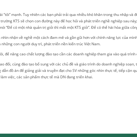
i “tôi” mạnh. Tuy nhiên các bạn phải trải qua nhiều khó khăn trong thu nhập và đư
ra trường KTS sẽ chọn con đường này để học hỏi và phát triển nghề nghiệp sau này
 “Để có một nhà quản trị giỏi thì mất một KTS giỏi”. Để có thể hài hòa giữa công t
ên nhìn nhận về nghề một cách đam mê và gần gũi hơn với chính năng lực của mìn
hững con người duy trì, phát triển nền kiến trúc Việt Nam.
ôi, để nâng cao chất lượng đào tạo cần các doanh nghiệp tham gia vào quá trình đ
rao đổi, cùng đào tạo bổ sung với các chủ đề và giáo trình do doanh nghiệp soạn,
ẫn đồ án để giảng giải và truyền đạt cho SV những góc nhìn thực tế, tiếp cận qu
làm việc, các sản phẩm thực tế mà DN đang triển khai.