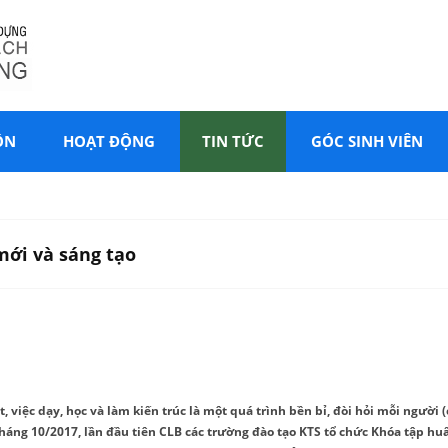
ÔN
HOẠT ĐỘNG
TIN TỨC
GÓC SINH VIÊN
mới và sáng tạo
 việc dạy, học và làm kiến trúc là một quá trình bền bỉ, đòi hỏi mỗi người (
háng 10/2017, lần đầu tiên CLB các trường đào tạo KTS tổ chức Khóa tập huấn