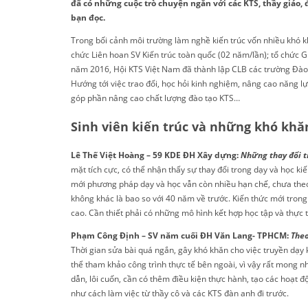
đã có những cuộc trò chuyện ngắn với các KTS, thầy giáo, 
bạn đọc.
Trong bối cảnh môi trường làm nghề kiến trúc vốn nhiều khó 
chức Liên hoan SV Kiến trúc toàn quốc (02 năm/lần); tổ chức G
năm 2016, Hội KTS Việt Nam đã thành lập CLB các trường Đào tạ
Hướng tới việc trao đổi, học hỏi kinh nghiệm, nâng cao năng 
góp phần nâng cao chất lượng đào tạo KTS…
Sinh viên kiến trúc và những khó khă
Lê Thế Việt Hoàng – 59 KDE ĐH Xây dựng:
Những thay đổi tr
mặt tích cực, có thể nhận thấy sự thay đổi trong dạy và học k
mới phương pháp dạy và học vẫn còn nhiều hạn chế, chưa theo
không khác là bao so với 40 năm về trước. Kiến thức mới trong g
cao. Cần thiết phải có những mô hình kết hợp học tập và thực t
Phạm Công Định – SV năm cuối ĐH Văn Lang- TPHCM:
Theo
Thời gian sửa bài quá ngắn, gây khó khăn cho việc truyền dạy 
thể tham khảo công trình thực tế bên ngoài, vì vậy rất mong n
dẫn, lôi cuốn, cần có thêm điều kiện thực hành, tạo các hoạt đ
như cách làm việc từ thầy cô và các KTS đàn anh đi trước.