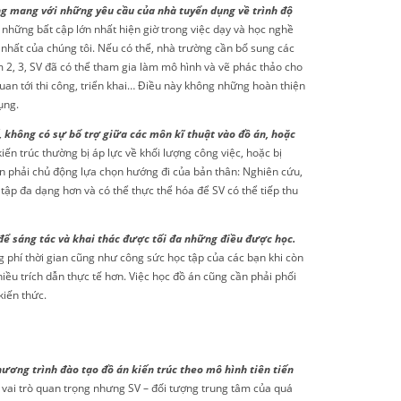
ng mang với những yêu cầu của nhà tuyển dụng về trình độ
 những bất cập lớn nhất hiện giờ trong việc dạy và học nghề
n nhất của chúng tôi. Nếu có thể, nhà trường cần bổ sung các
m 2, 3, SV đã có thể tham gia làm mô hình và vẽ phác thảo cho
quan tới thi công, triển khai… Điều này không những hoàn thiện
ụng.
, không có sự bổ trợ giữa các môn kĩ thuật vào đồ án, hoặc
iến trúc thường bị áp lực về khối lượng công việc, hoặc bị
n phải chủ động lựa chọn hướng đi của bản thân: Nghiên cứu,
ập đa dạng hơn và có thể thực thể hóa để SV có thể tiếp thu
để sáng tác và khai thác được tối đa những điều được học.
ng phí thời gian cũng như công sức học tập của các bạn khi còn
ều trích dẫn thực tế hơn. Việc học đồ án cũng cần phải phối
iến thức.
ương trình đào tạo đồ án kiến trúc theo mô hình tiên tiến
vai trò quan trọng nhưng SV – đối tượng trung tâm của quá