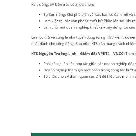
Ra trường, SV kiến trúc có 3 lựa chọn:
Tự làm riêng: Khá phổ biến với các bạn có đam mê và cá
Làm việc tại các văn phòng thiết kế: Phần lớn sau khi 
Làm chủ một doanh nghiệp thiết kế – xây dựng: Có câu nói
Là một KTS và cũng là nhà tuyển dụng tôi nghĩ SV kiến trúc n
nhất dành cho cộng đồng. Sau nữa, KTS còn mang trách nhiệm n
KTS Nguyễn Trường Linh – Giám đốc VPKT4 – VNCC:
Theo t
Phải có sự liên kết, hợp tác giữa các doanh nghiệp để t
Doanh nghiệp tham gia một phần trong công tác hướng d
Tổ chức cho SV tham quan các DN để hiểu các mô hình 