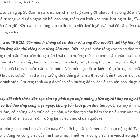
ẽ được trông đợi từ lâu.
 tư vấn giúp SV đưa ra sự lựa chọn chính xác ý tưởng để phát triển trong đồ án. V
hà trường và dự án ngoài xã hội cao hơn, thậm chí khắt khe hơn. Nhưng bù lại, SV 
SV nắm giữ. Bên cạnh sự sáng tạo có được từ việc khổ luyện và thái độ cầu tiến 
àng có lợi.
ến trúc TPHCM:
Cần nhanh chóng có sự đổi mới trong đào tạo KTS thời kỳ hội nh
̣i, đáp ứng đặc thù riêng của từng khu vực.
Điều này sẽ phân tầng các cơ sở đào 
ng trình cần được xây dựng triển khai theo hướng mở, cho phép cập nhật thường
hác như: Giao tiếp, làm việc nhóm; phân tích, xử lý thông tin; trình bày vấn đề; 
ển, phù hợp với hoàn cảnh của mình. Với môn học đồ án kiến trúc, cần đặt ra nhữn
ết lập các cơ sở hình thành ý tưởng đưa đến giải pháp thiết kế. Kiến thức về môi 
ho sinh viên. Chương trình và giáo trình cần hướng đến việc tiêu chuẩn hoá, được
hay đổi cách thức đào tạo cần sự phối hợp nhịp nhàng giữa người dạy và ngườ
ó thể đáp ứng công việc ngay, không tốn thời gian đào tạo lại.
Điều này ảnh hư
hàn lâm, có những kiến thức đã lạc hậu, việc đào tạo cần bám sát nhiều hơn vào t
g cơ hội hội nhập với môi trường làm việc theo chuẩn quốc tế.
p không còn phù hợp với hiện nay. Các tiết học cần có thêm các hoạt động để SV
i trường và công việc của mình sau này. Thiết kế là công việc làm việc theo tập