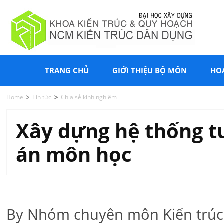
TRANG CHỦ
GIỚI THIỆU BỘ MÔN
HO
Home
Tin tức
Chia sẻ kinh nghiệm
Xây dựng hệ thống tư 
án môn học
By Nhóm chuyên môn Kiến trúc