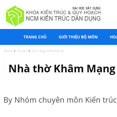
TRANG CHỦ
GIỚI THIỆU BỘ MÔN
HO
Home
Tin tức
Các công trình thực tế
Nhà thờ Khâm Mạng 
By Nhóm chuyên môn Kiến trúc