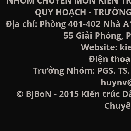
NHÓM CHUYÊN MÔN KIẾN TRÚ
QUY HOẠCH - TRƯỜNG
Địa chỉ: Phòng 401-402 Nhà A
55 Giải Phóng, P
Website: k
Điện thoạ
Trưởng Nhóm: PGS. TS. 
huynv@
© BjBoN - 2015 Kiến trúc D
Chuyê