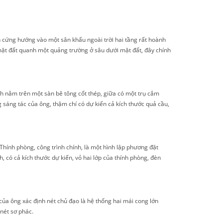
cứng hướng vào một sân khấu ngoài trời hai tầng rất hoành
 mặt đất quanh một quảng trường ở sâu dưới mặt đất, đây chính
nh nằm trên một sàn bê tông cốt thép, giữa có một trụ cắm
sáng tác của ông, thậm chí có dự kiến cả kích thước quả cầu,
Thính phòng, công trình chính, là một hình lập phương đặt
 có cả kích thước dự kiến, vỏ hai lớp của thính phòng, đèn
a ông xác định nét chủ đạo là hệ thống hai mái cong lớn
nét sơ phác.