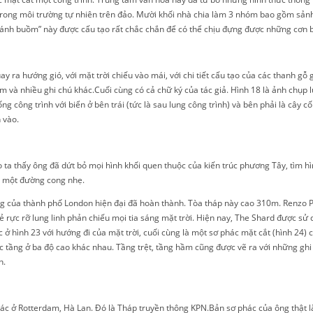
trong môi trường tự nhiên trên đảo. Mười khối nhà chia làm 3 nhóm bao gồm sảnh
“cánh buồm” này được cấu tạo rất chắc chắn để có thể chịu đựng được những cơn 
 ra hướng gió, với mặt trời chiếu vào mái, với chi tiết cấu tạo của các thanh gỗ
m và nhiều ghi chú khác.Cuối cùng có cả chữ ký của tác giả. Hình 18 là ảnh chụp
g công trình với biển ở bên trái (tức là sau lung công trình) và bên phải là cây c
 vào.
a thấy ông đã dứt bỏ mọi hình khối quen thuộc của kiến trúc phương Tây, tìm hìn
ên một đường cong nhẹ.
g của thành phố London hiện đại đã hoàn thành. Tòa tháp này cao 310m. Renzo Pi
rực rỡ lung linh phản chiếu mọi tia sáng mặt trời. Hiện nay, The Shard được sử d
c ở hình 23 với hướng đi của mặt trời, cuối cùng là một sơ phác mặt cắt (hình 24
ác tầng ở ba độ cao khác nhau. Tầng trệt, tầng hầm cũng được vẽ ra với những ghi 
h.
c ở Rotterdam, Hà Lan. Đó là Tháp truyền thông KPN.Bản sơ phác của ông thật là 