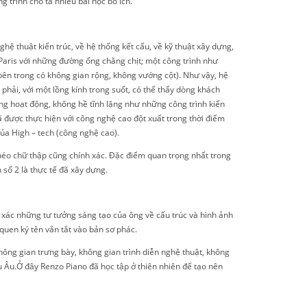
 trình cho ta nhiều bài học bổ ích.
ệ thuật kiến trúc, về hệ thống kết cấu, về kỹ thuật xây dựng,
Paris với những đường ống chằng chịt; một công trình như
bên trong có không gian rộng, không vướng cột). Như vậy, hệ
phải, với một lồng kính trong suốt, có thể thấy dòng khách
ng hoạt động, không hề tĩnh lặng như những công trình kiến
được thực hiện với công nghệ cao đột xuất trong thời điểm
ủa High – tech (công nghệ cao).
 chéo chữ thập cũng chính xác. Đặc điểm quan trọng nhất trong
 số 2 là thực tế đã xây dựng.
 xác những tư tưởng sáng tạo của ông về cấu trúc và hình ảnh
 quen ký tên vắn tắt vào bản sơ phác.
ông gian trưng bày, không gian trình diễn nghệ thuật, không
âu Âu.Ở đây Renzo Piano đã học tập ở thiên nhiên để tạo nên