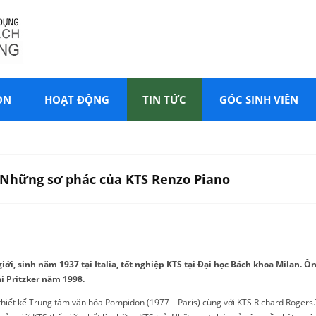
ÔN
HOẠT ĐỘNG
TIN TỨC
GÓC SINH VIÊN
 Những sơ phác của KTS Renzo Piano
giới, sinh năm 1937 tại Italia, tốt nghiệp KTS tại Đại học Bách khoa Milan.
i Pritzker năm 1998.
i thiết kế Trung tâm văn hóa Pompidon (1977 – Paris) cùng với KTS Richard Rogers