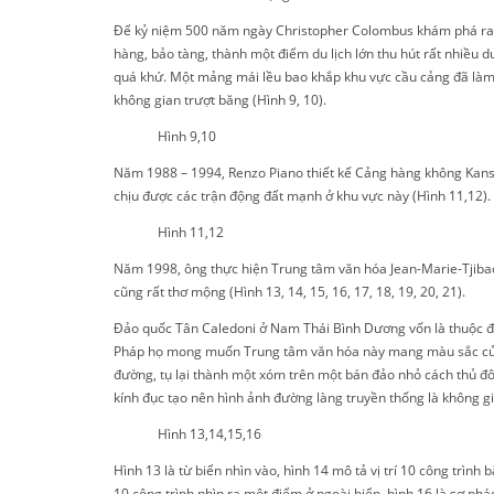
Để kỷ niệm 500 năm ngày Christopher Colombus khám phá ra ch
hàng, bảo tàng, thành một điểm du lịch lớn thu hút rất nhiều 
quá khứ. Một mảng mái lều bao khắp khu vực cầu cảng đã làm hồi
không gian trượt băng (Hình 9, 10).
Hình 9,10
Năm 1988 – 1994, Renzo Piano thiết kế Cảng hàng không Kansai
chịu được các trận động đất mạnh ở khu vực này (Hình 11,12).
Hình 11,12
Năm 1998, ông thực hiện Trung tâm văn hóa Jean-Marie-Tjibaou
cũng rất thơ mộng (Hình 13, 14, 15, 16, 17, 18, 19, 20, 21).
Đảo quốc Tân Caledoni ở Nam Thái Bình Dương vốn là thuộc đị
Pháp họ mong muốn Trung tâm văn hóa này mang màu sắc của h
đường, tụ lại thành một xóm trên một bán đảo nhỏ cách thủ đ
kính đục tạo nên hình ảnh đường làng truyền thống là không g
Hình 13,14,15,16
Hình 13 là từ biển nhìn vào, hình 14 mô tả vị trí 10 công trìn
10 công trình nhìn ra một điểm ở ngoài biển, hình 16 là sơ p