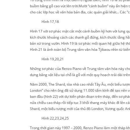
buồm bằng gỗ cao vút lên trời.Mười “cánh buồm” này ẩn hiện 
cho các lớp học về văn hóa bản địa, các quán giải khát… Các 
Hình 17,18
Hình 17 với sơ phác mặt cắt một cánh buồm kỹ hơn với lưng quay
kích thước khoảng cách các thanh gỗ đứng, kích thước tầng hầ
bản xứ trong vườn. Hình 19 là sơ phác mối quan hệ giữa hệ thốn
Hình 21 là ảnh toàn bộ Trung tâm văn hóa Tjibaou nhìn từ biển
Hình 19,20,21
Những sơ phác của Renzo Piano về Trung tâm văn hóa này cho t
dựng bằng vật liệu tại chỗ là gỗ với một quy hoạch trải dài tr
Năm 2000, The Shard, tòa nhà cao nhất Tây Âu, một biểu tượn
London” cho nên ông đã sử dụng 11.000 tấm kính để tạo nên vẻ 
ban đầu (hình 22) với dự kiến phân đoạn trên tháp, đến sơ phá
nửa chiều cao tháp rồi tiếp tục 3 khối thang máy khác đi lên c
Shard, một biểu tượng mới của thủ đô London, Vương quốc An
Hình 22,23,24,25
Trong thời gian này 1997 – 2000, Renzo Piano làm một tháp khá