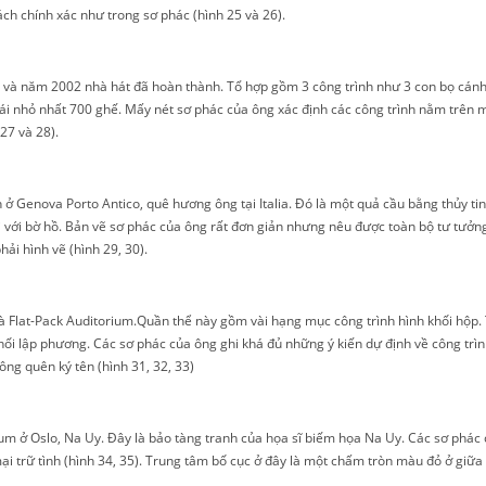
ch chính xác như trong sơ phác (hình 25 và 26).
và năm 2002 nhà hát đã hoàn thành. Tổ hợp gồm 3 công trình như 3 con bọ cánh 
 cái nhỏ nhất 700 ghế. Mấy nét sơ phác của ông xác định các công trình nằm trên
27 và 28).
ở Genova Porto Antico, quê hương ông tại Italia. Đó là một quả cầu bằng thủy ti
 với bờ hồ. Bản vẽ sơ phác của ông rất đơn giản nhưng nêu được toàn bộ tư tưởng 
ải hình vẽ (hình 29, 30).
là Flat-Pack Auditorium.Quần thể này gồm vài hạng mục công trình hình khối hộp. 
i lập phương. Các sơ phác của ông ghi khá đủ những ý kiến dự định về công trình,
ng quên ký tên (hình 31, 32, 33)
ở Oslo, Na Uy. Đây là bảo tàng tranh của họa sĩ biếm họa Na Uy. Các sơ phác củ
i trữ tình (hình 34, 35). Trung tâm bố cục ở đây là một chấm tròn màu đỏ ở giữa 