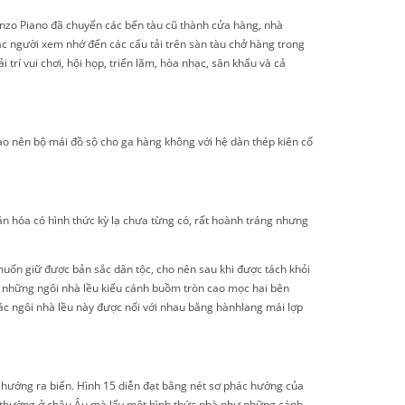
nzo Piano đã chuyển các bến tàu cũ thành cửa hàng, nhà
hắc người xem nhớ đến các cẩu tải trên sàn tàu chở hàng trong
trí vui chơi, hội họp, triển lãm, hòa nhạc, sân khấu và cả
ạo nên bộ mái đồ sộ cho ga hàng không với hệ dàn thép kiên cố
n hóa có hình thức kỳ lạ chưa từng có, rất hoành tráng nhưng
uốn giữ được bản sắc dân tộc, cho nên sau khi được tách khỏi
những ngôi nhà lều kiểu cánh buồm tròn cao mọc hai bên
c ngôi nhà lều này được nối với nhau bằng hànhlang mái lợp
ng hướng ra biển. Hình 15 diễn đạt bằng nét sơ phác hướng của
ng thường ở châu Âu mà lấy một hình thức nhà như những cánh