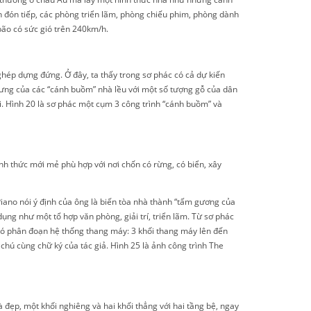
 đón tiếp, các phòng triển lãm, phòng chiếu phim, phòng dành
bão có sức gió trên 240km/h.
 ghép dựng đứng. Ở đây, ta thấy trong sơ phác có cả dự kiến
 lưng của các “cánh buồm” nhà lều với một số tượng gỗ của dân
ối. Hình 20 là sơ phác một cụm 3 công trình “cánh buồm” và
h thức mới mẻ phù hợp với nơi chốn có rừng, có biển, xây
ano nói ý định của ông là biến tòa nhà thành “tấm gương của
ụng như một tổ hợp văn phòng, giải trí, triển lãm. Từ sơ phác
) có phân đoạn hệ thống thang máy: 3 khối thang máy lên đến
chú cùng chữ ký của tác giả. Hình 25 là ảnh công trình The
đẹp, một khối nghiêng và hai khối thẳng với hai tầng bệ, ngay