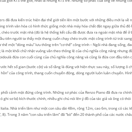
ủa giới KTS thế giới, nhất là những KTS trẻ. Những sơ phác của ông về những công
đã đưa kiến trúc hiện đại thế giới tiến lên một bước với những điều mới lạ về ngh
g trình văn hóa có hình thức giống một nhà máy hóa chất đặt ngay giữa thủ đô 
 chéo trước mặt nhà (đó là hệ thống kết cấu đã được đưa ra ngoài mặt nhà để ở 
ầu tiên người ta thấy một thang cuốn chạy chéo trước mặt công trình từ trái sang 
thể một “dòng máu” lưu thông trên “cơ thể” công trình – Ngôi nhà đang sống, đa
là một khối chữ nhật vuông vắn theo thông lệ của chủ nghĩa công năng nhưng đã 
doulà đứa con cuối cùng của chủ nghĩa công năng và cũng là đứa con đầu tiên c
rước hết số gian (bước cột) và số tầng là đúng với hiện thực sau này, số lượng ô
h hồn” của công trình, thang cuốn chuyển động, dòng người luôn luân chuyển. Hình
hác phối cảnh mặt đứng công trình. Những sơ phác của Renzo Piano đã đưa ra chính
ghi sơ bộ kích thước chính, nhiều ghi chú nói lên ý đồ của tác giả và ông có thói
talia. Nhà triển lãm như một con sâu dài 48m, rộng 12m, cao 6m, trong có các kh
, 7, 8). Trong 3 năm “con sâu triển lãm” đã “bò” đến 20 thành phố của các nước ch