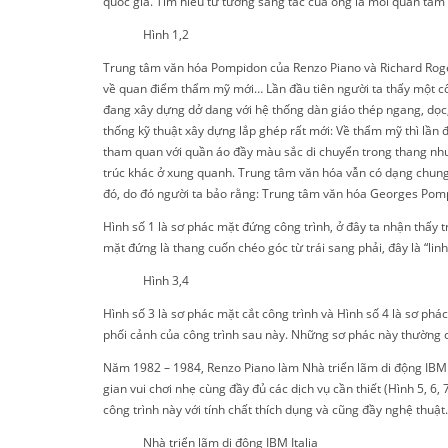
quốc gia. Tìm hiểu tư tưởng sáng tác của ông là mối quan tâm c
Hình 1,2
Trung tâm văn hóa Pompidon của Renzo Piano và Richard Rogers 
về quan điểm thẩm mỹ mới… Lần đầu tiên người ta thấy một côn
đang xây dựng dở dang với hệ thống dàn giáo thép ngang, dọc,
thống kỹ thuật xây dựng lắp ghép rất mới: Về thẩm mỹ thì lần đ
tham quan với quần áo đầy màu sắc di chuyển trong thang như 
trúc khác ở xung quanh. Trung tâm văn hóa vẫn có dạng chung 
đó, do đó người ta bảo rằng: Trung tâm văn hóa Georges Pompi
Hình số 1 là sơ phác mặt đứng công trình, ở đây ta nhận thấy t
mặt đứng là thang cuốn chéo góc từ trái sang phải, đây là “lin
Hình 3,4
Hình số 3 là sơ phác mặt cắt công trình và Hình số 4 là sơ p
phối cảnh của công trình sau này. Những sơ phác này thường có 
Năm 1982 – 1984, Renzo Piano làm Nhà triển lãm di động IBM I
gian vui chơi nhẹ cùng đầy đủ các dịch vụ cần thiết (Hình 5, 6
công trình này với tính chất thích dụng và cũng đầy nghệ thuật.
Nhà triển lãm di động IBM Italia