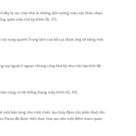
g ở đây là các mặt nhà là những tấm tường màu sắc khác nhau
ng quên một chữ ký (hình 36, 37).
đồi núi xung quanh.Trung tâm của bố cục được ông vẽ bằng một
ông tuy nguệch ngoạc nhưng cũng khá kỹ như mái lợp kính độ
 nào cũng có hệ thống thang máy (hình 42, 43).
 kế một bảo tàng như một chiếc tàu thủy đắm còn phần đuôi tồn
enzo Piano đã được hiện thực hóa tạo nên một điểm tham quan