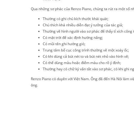
Qua những sơ phác của Renzo Piano, chúng ta rút ra một số nhậ
Thường có ghi chú kích thước khái quát;
Chú thích khá nhiều diễn đạt ý tưởng của tác giả;
Thường vẽ hình người vào sơ phác để thấy tỉ xích công t
Có mặt trời để xác định hướng nắng;
Có mũi tên ghi hướng gió;
Trung tâm bố cục công trình thường vẽ một xoáy ốc;
Có khi dùng cả bút nét to và bút nét nhỏ vào hình vẽ;
Có thể dùng màu hoặc điểm màu cho rõ ý định;
Thường hay có chữ ký vắn tắt vào sơ phác, có khi ghi ng
Renzo Piano có duyên với Việt Nam. Ông đã đến Hà Nội làm việc
ông.