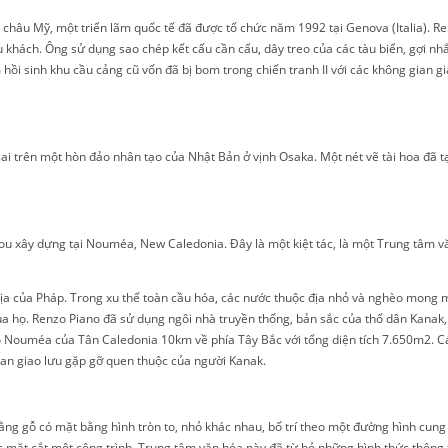
âu Mỹ, một triển lãm quốc tế đã được tổ chức năm 1992 tại Genova (Italia). Re
du khách. Ông sử dụng sao chép kết cấu cần cẩu, dây treo của các tàu biển, gợi n
 sinh khu cầu cảng cũ vốn đã bị bom trong chiến tranh II với các không gian giải 
 trên một hòn đảo nhân tạo của Nhật Bản ở vịnh Osaka. Một nét vẽ tài hoa đã t
 xây dựng tại Nouméa, New Caledonia. Đây là một kiệt tác, là một Trung tâm vă
a của Pháp. Trong xu thế toàn cầu hóa, các nước thuộc địa nhỏ và nghèo mong m
ọ. Renzo Piano đã sử dụng ngôi nhà truyền thống, bản sắc của thổ dân Kanak, 
ô Nouméa của Tân Caledonia 10km về phía Tây Bắc với tổng diện tích 7.650m2. Cá
ian giao lưu gặp gỡ quen thuộc của người Kanak.
h bằng gỗ có mặt bằng hình tròn to, nhỏ khác nhau, bố trí theo một đường hình cu
hác mặt cắt một công trình. Trung tâm văn hóa này đã từ bỏ những hình thức thô