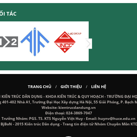
ỐI TÁC
TRANG CHỦ
GIỚI THIỆU
LIÊN HỆ
/
/
IẾN TRÚC DÂN DỤNG - KHOA KIẾN TRÚC & QUY HOẠCH - TRƯỜNG ĐẠI H
g 401-402 Nhà A1, Trường Đại Học Xây dựng Hà Nội, 55 Giải Phóng, P. Bạch M
Website: kientrucdandung.vn
Điện thoại: 024-3869-7047
Trưởng Nhóm: PGS. TS. KTS Nguyễn Việt Huy - Email: huynv@huce.edu.vn
 BjBoN - 2015 Kiến trúc Dân dụng - Trang tin điện tử Nhóm Chuyên Môn KT