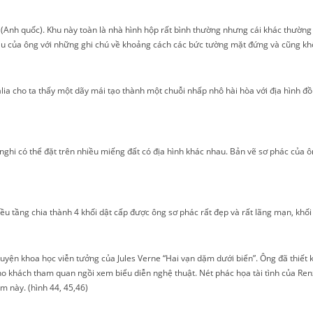
 (Anh quốc). Khu này toàn là nhà hình hộp rất bình thường nhưng cái khác thườn
u của ông với những ghi chú về khoảng cách các bức tường mặt đứng và cũng khô
ia cho ta thấy một dãy mái tạo thành một chuỗi nhấp nhô hài hòa với địa hình 
ghi có thể đặt trên nhiều miếng đất có địa hình khác nhau. Bản vẽ sơ phác của 
ều tầng chia thành 4 khối dật cấp được ông sơ phác rất đẹp và rất lãng mạn, khối
uyện khoa học viễn tưởng của Jules Verne “Hai vạn dặm dưới biển”. Ông đã thiết
ho khách tham quan ngồi xem biểu diễn nghệ thuật. Nét phác họa tài tình của R
m này. (hình 44, 45,46)