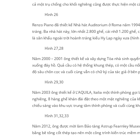
cả một trụ chống cho khối nghiêng cũng được thực hiện một cá
Hình 26
Renzo Piano đã thiết kế Nhà hát Auditorium ở Roma năm 1994 
tráng. Ba nhà hát này, lớn nhất 2.800 ghế, cái nhỡ 1.200 ghế,
là sân khấu ngoài trời hoành tráng kiểu Hy Lạp ngày xưa (hình 
Hình 27,28
Năm 2000 – 2001 ông thiết kế và xây dựng Tòa nhà sinh quyển 
xuống đáy hồ. Quả cầu có hệ thống khung thép, có một cầu nối
độ sâu chôn cọc và cuối cùng vẫn có chữ ký của tác giả ở bên ph
Hình 29,30
Năm 2003 ông thiết kế ở L’AQUILA, Italia một thính phòng gọi 
nghiêng, 8 hàng ghế khán đài đặt theo một mặt nghiêng của khố
chiếu sáng vào khu vực trung tâm thính phòng và cuối cùng khô
Hình 31,32,33
Năm 2012, ông được mời làm Bảo tàng Astrup Fearnley Museum 
bằng bê tông cốt thép tạo nên một công trình kiến trúc mềm mạ