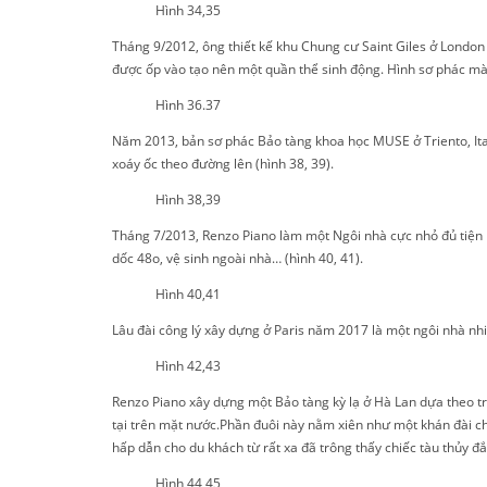
Hình 34,35
Tháng 9/2012, ông thiết kế khu Chung cư Saint Giles ở London
được ốp vào tạo nên một quần thể sinh động. Hình sơ phác mà
Hình 36.37
Năm 2013, bản sơ phác Bảo tàng khoa học MUSE ở Triento, Ital
xoáy ốc theo đường lên (hình 38, 39).
Hình 38,39
Tháng 7/2013, Renzo Piano làm một Ngôi nhà cực nhỏ đủ tiện n
dốc 48o, vệ sinh ngoài nhà… (hình 40, 41).
Hình 40,41
Lâu đài công lý xây dựng ở Paris năm 2017 là một ngôi nhà nhi
Hình 42,43
Renzo Piano xây dựng một Bảo tàng kỳ lạ ở Hà Lan dựa theo tr
tại trên mặt nước.Phần đuôi này nằm xiên như một khán đài c
hấp dẫn cho du khách từ rất xa đã trông thấy chiếc tàu thủy đắ
Hình 44,45