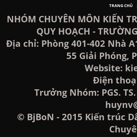
TRANG CHỦ
NHÓM CHUYÊN MÔN KIẾN TRÚ
QUY HOẠCH - TRƯỜNG
Địa chỉ: Phòng 401-402 Nhà A
55 Giải Phóng, P
Website: k
Điện thoạ
Trưởng Nhóm: PGS. TS. 
huynv@
© BjBoN - 2015 Kiến trúc D
Chuyê