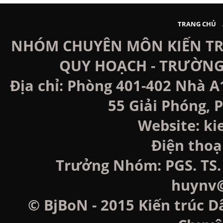
TRANG CHỦ
NHÓM CHUYÊN MÔN KIẾN TRÚ
QUY HOẠCH - TRƯỜNG
Địa chỉ: Phòng 401-402 Nhà A
55 Giải Phóng, P
Website: k
Điện thoạ
Trưởng Nhóm: PGS. TS. 
huynv@
© BjBoN - 2015 Kiến trúc D