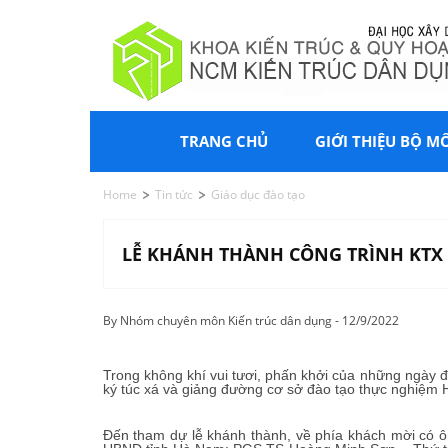
TRANG CHỦ
GIỚI THIỆU BỘ M
Home
Tin tức
Giáo dục đào tạo
LỄ KHÁNH THÀNH CÔNG TRÌNH KTX
By Nhóm chuyên môn Kiến trúc dân dụng - 12/9/2022
Trong không khí vui tươi, phấn khởi của những ngày 
ký túc xá và giảng đường cơ sở đào tạo thực nghiệm
Đến tham dự lễ khánh thành, về phía khách mời có 