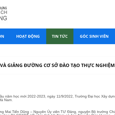
ÔN
HOẠT ĐỘNG
TIN TỨC
GÓC SINH VIÊN
 VÀ GIẢNG ĐƯỜNG CƠ SỞ ĐÀO TẠO THỰC NGHIỆ
đầu năm học mới 2022-2023, ngày 11/9/2022, Trường Đại học Xây dựng
 Hà Nam.
ông Mai Tiến Dũng – Nguyên Ủy viên TƯ Đảng, nguyên Bộ trưởng Chủ 