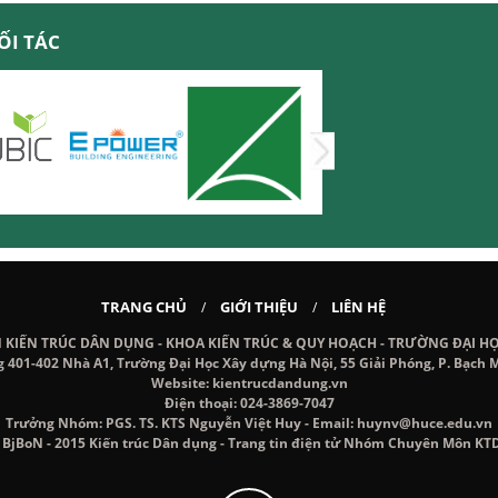
ỐI TÁC
TRANG CHỦ
GIỚI THIỆU
LIÊN HỆ
/
/
IẾN TRÚC DÂN DỤNG - KHOA KIẾN TRÚC & QUY HOẠCH - TRƯỜNG ĐẠI H
g 401-402 Nhà A1, Trường Đại Học Xây dựng Hà Nội, 55 Giải Phóng, P. Bạch M
Website: kientrucdandung.vn
Điện thoại: 024-3869-7047
Trưởng Nhóm: PGS. TS. KTS Nguyễn Việt Huy - Email: huynv@huce.edu.vn
 BjBoN - 2015 Kiến trúc Dân dụng - Trang tin điện tử Nhóm Chuyên Môn KT