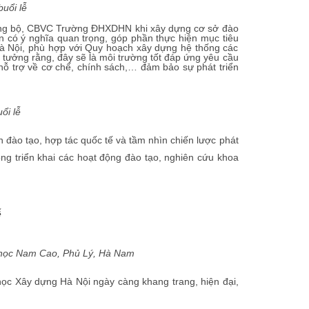
uổi lễ
Đảng bộ, CBVC Trường ĐHXDHN khi xây dựng cơ sở đào
n có ý nghĩa quan trọng, góp phần thực hiện mục tiêu
 Hà Nội, phù hợp với Quy hoạch xây dựng hệ thống các
tưởng rằng, đây sẽ là môi trường tốt đáp ứng yêu cầu
, hỗ trợ về cơ chế, chính sách,… đảm bảo sự phát triển
ổi lễ
ào tạo, hợp tác quốc tế và tầm nhìn chiến lược phát
g triển khai các hoạt động đào tạo, nghiên cứu khoa
ễ
i học Nam Cao, Phủ Lý, Hà Nam
ọc Xây dựng Hà Nội ngày càng khang trang, hiện đại,