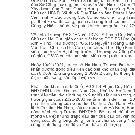
UBND tỉnh Hà Nam; PGS.TS Hoàng Minh Sơn – Thứ t
đốc Sở Công thương; ông Nguyễn Văn Hảo – Giám đ
Xây dựng; ông Phạm Quang Hưng – Phó trưởng Ban 
Chủ tịch UBND. Về thị xã Duy Tiên có ông Phạm Hồn
Văn Trinh – Cục trưởng Cục Cơ sở vật chất; ông Trầ
gia thiết kế và thi công, giám sát công trình có ôn
Công ty Hiệp Thành. Về phía khách mời quốc tế có G
Về phía Trường ĐHXDHN có: PGS.TS Phạm Duy Hòa -
Chủ tịch Hội Cựu giáo chức Việt Nam; PGS.TS Ứng Q
Anh – Phó Hiệu trưởng; PGS.TS Nguyễn Hoàng Gian
Văn Hội - Chủ tịch Hội Cựu giáo chức; ThS. Ngô Kim
viên, thành viên Hội đồng trường, Thường vụ Công đo
cô giáo, CBVC và các bạn sinh viên trong toàn trường.
Ngày 10/01/2021, tại cơ sở Hà Nam, Trường Đại học 
khẩn trương trong điều kiện đặc biệt khó khăn phải gi
sàn 5.000m2, Giảng đường 2.000m2 cùng hệ thống hạ 
điện chiếu sáng, sân lập luyện v.v..
Phát biểu khai mạc buổi lễ, PGS.TS Phạm Duy Hòa -
ĐHXDHN tại khu Đại học Nam Cao, Phủ Lý, Hà Nam đã 
trình đầu tiên vào sử dụng có ý nghĩa rất quan trọng,
trường giai đoạn 2021-2030 và tầm nhìn đến năm 20
phát triển chung của Giáo dục Đại học Việt Nam. PGS.T
lãnh đạo tỉnh Hà Nam, các cơ quan tỉnh Hà Nam, Ba
đồng hành cùng Trường ĐHXDHN. Bên cạnh đó, thay mặt thê
móng và viết những trang đầu tiên của câu chuyện 
đồng sức, đồng lòng, đồng hành và chia sẻ cùng Nh
công trình đúng tiến độ và đảm bảo chất lượng.