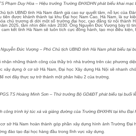
S Phạm Duy Hòa – Hiệu trưởng Trường ĐHXDHN phát biểu khai mạc b
 Chủ tịch UBND tỉnh Hà Nam đánh giá cao sự quyết tâm, nỗ lực của 
ầu tiên được khánh thành tại khu Đại học Nam Cao, Hà Nam, là sự kiệ
 hóa chủ trương di dời một số trường đại học, cao đẳng từ nội thành
 năm 2025, tầm nhìn đến năm 2030. Ông Nguyễn Đức Vượng bày tỏ tin 
và cam kết tỉnh Hà Nam sẽ luôn tích cực đồng hành, tạo mọi điều kiện
Nguyễn Đức Vượng – Phó Chủ tịch UBND tỉnh Hà Nam phát biểu tại bu
hận những thành công của thầy trò nhà trường trên các phương diện đ
ợc xây dựng ở cơ sở Hà Nam, Đại học Xây dựng Hà Nội sẽ nhanh chón
để nơi đây thực sự trở thành một phân hiệu 2 của trường.
PGS.TS Hoàng Minh Sơn – Thứ trưởng Bộ GD&ĐT phát biểu tại buổi l
nh công trình ký túc xá và giảng đường của Trường ĐHXHN tại khu Đạ
 cơ sở Hà Nam hoàn thành góp phần xây dựng hình ảnh Trường Đại h
ng đào tạo đại học hàng đầu trong lĩnh vực xây dựng.