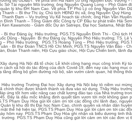
rưởng Bộ GD&ĐT. Về phía tỉnh Hà Nam có ông Nguyễn Đức Vượng – 
ốc Sở Tài nguyên Môi trường; ông Nguyễn Quang Long – Phó Giám 
quản lý khu ĐH Nam Cao. Về phía TP Phủ Lý có ông Nguyễn Văn D
g Thanh – Bí thư Thị ủy, Chủ tịch HĐND thị xã; ông Nguyễn Quý Hùn
n Thanh Đạm – Vụ trưởng Vụ Kế hoạch tài chính; ông Hàn Văn Huyên
g Trần Đình Thanh – Tổng Giám đốc Công ty CP Đầu tư phát triển Hải S
S Ken Kawamoto - Giám đốc Dự án Satreps, Đại học Saitama, Nhật Bả
 Bí thư Đảng ủy, Hiệu trưởng; PGS.TS Nguyễn Đình Thi - Chủ tịch
uốc Dũng - Nguyễn Bí thư Đảng ủy, Nguyên Phó Hiệu trưởng; TS. L
g – Phó Hiệu trưởng; PGS.TS Hoàng Tùng – Phó Hiệu trưởng; PGS.
 Tuân - Bí thư Đoàn TNCS Hồ Chí Minh; PGS.TS Nguyễn Văn Bảo - Chủ
àn, Đoàn Thanh niên, Hội Cựu giáo chức, Hội Cựu Chiến binh, lãnh đạo
Xây dựng Hà Nội đã tổ chức Lễ khởi công hạng mục công trình Ký tú
ãn cách xã hội do tác động của dịch Covid-19, đến nay các hạng mục cô
tầng đồng bộ gồm đường nội bộ, sân vườn cảnh quan, hệ thống thông 
 Hiệu trưởng Trường Đại học Xây dựng Hà Nội bày tỏ niềm vui mừng 
chính thức được khành thành và đưa vào sử dụng. Thầy Hiệu trưởng
 đáp ứng tốt hơn việc nâng cao chất lượng đào tạo của Nhà trường trong
45. Đây là dấu mốc khẳng định quyết tâm vươn tới một không gian
S Phạm Duy Hòa gửi lời cảm ơn tới các đồng chí lãnh đạo, n
n Quản lý khu đô thị Đại học Nam Cao, chính quyền và nhân dân huyê
́ hệ hiện tại, PGS.TS Phạm Duy Hòa gửi lời cảm ơn tới các đồng c
ngày hôm nay. PGS.TS Phạm Duy Hòa ghi nhận và biểu dương tinh thần
à trường. PGS.TS Phạm Duy Hòa cũng gửi lời cảm ơn tới các đơn vị 