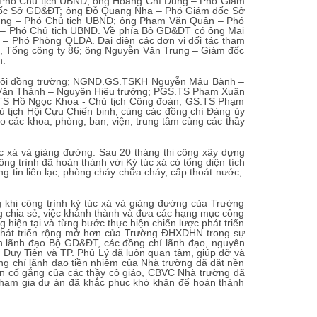
Phó Chủ tịch UBND; ông Hoàng Chí Dũng – Phó Giám
đốc Sở GD&ĐT; ông Đỗ Quang Nha – Phó Giám đốc Sở
ũng – Phó Chủ tịch UBND; ông Phạm Văn Quân – Phó
g – Phó Chủ tịch UBND. Về phía Bộ GD&ĐT có ông Mai
 – Phó Phòng QLDA. Đại diện các đơn vị đối tác tham
ơn, Tổng công ty 86; ông Nguyễn Văn Trung – Giám đốc
n.
 Hội đồng trường; NGND.GS.TSKH Nguyễn Mậu Bành –
ê Văn Thành – Nguyên Hiệu trưởng; PGS.TS Phạm Xuân
TS Hồ Ngọc Khoa - Chủ tịch Công đoàn; GS.TS Phạm
 tịch Hội Cựu Chiến binh, cùng các đồng chí Đảng ủy
 các khoa, phòng, ban, viện, trung tâm cùng các thầy
c xá và giảng đường. Sau 20 tháng thi công xây dựng
ng trình đã hoàn thành với Ký túc xá có tổng diện tích
tin liên lạc, phòng cháy chữa cháy, cấp thoát nước,
khi công trình ký túc xá và giảng đường của Trường
 chia sẻ, việc khánh thành và đưa các hạng mục công
 hiện tại và từng bước thực hiện chiến lược phát triển
 phát triển rộng mở hơn của Trường ĐHXDHN trong sự
guyên lãnh đạo Bộ GD&ĐT, các đồng chí lãnh đạo, nguyên
̣n Duy Tiên và TP. Phủ Lý đã luôn quan tâm, giúp đỡ và
hí lãnh đạo tiền nhiệm của Nhà trường đã đặt nền
 cố gắng của các thầy cô giáo, CBVC Nhà trường đã
tham gia dự án đã khắc phục khó khăn để hoàn thành