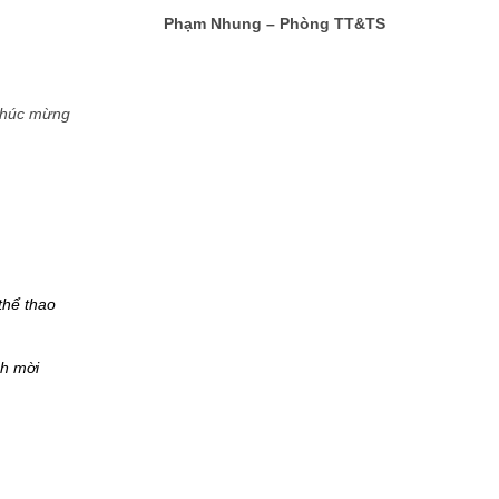
Phạm Nhung – Phòng TT&TS
chúc mừng
thể thao
ch mời