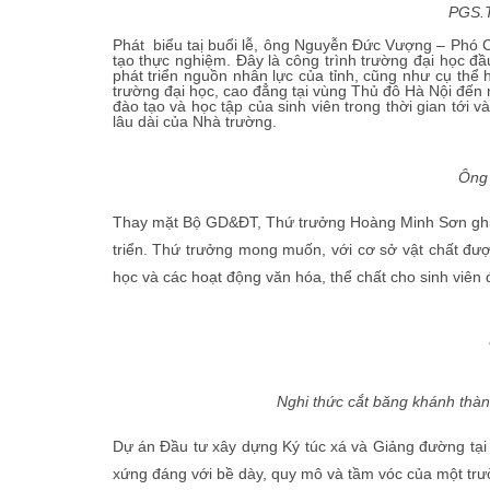
PGS.T
Phát biểu taị buổi lễ, ông Nguyễn Đức Vượng – Phó
tạo thực nghiệm. Đây là công trình trường đại học đ
phát triển nguồn nhân lực của tỉnh, cũng như cụ thể
trường đại học, cao đẳng tại vùng Thủ đô Hà Nội đến
đào tạo và học tập của sinh viên trong thời gian tới 
lâu dài của Nhà trường.
Ông 
Thay mặt Bộ GD&ĐT, Thứ trưởng Hoàng Minh Sơn ghi n
triển. Thứ trưởng mong muốn, với cơ sở vật chất đư
học và các hoạt động văn hóa, thể chất cho sinh viên 
Nghi thức cắt băng khánh thà
Dự án Đầu tư xây dựng Ký túc xá và Giảng đường tại
xứng đáng với bề dày, quy mô và tầm vóc của một trườ