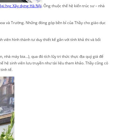
ại học Xây dựng Hà Nội
. Ông thuộc thế hệ kiến trúc sư – nhà
oa và Trường. Những đóng góp bền bỉ của Thầy cho giáo dục
nh viên hình thành tư duy thiết kế gắn với tính khả thi và bối
, nhà máy bia…), qua đó tích lũy tri thức thực địa quý giá để
hế hệ sinh viên lưu truyền như tài liệu tham khảo. Thầy cũng có
tinh tế.