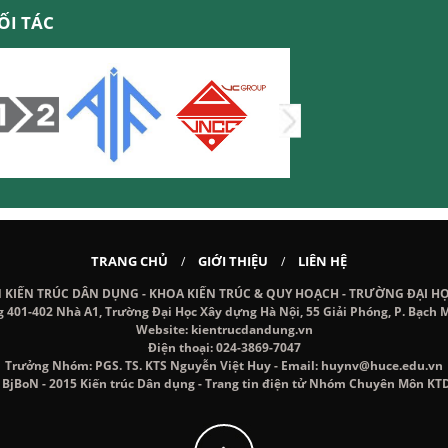
ỐI TÁC
TRANG CHỦ
GIỚI THIỆU
LIÊN HỆ
/
/
IẾN TRÚC DÂN DỤNG - KHOA KIẾN TRÚC & QUY HOẠCH - TRƯỜNG ĐẠI H
g 401-402 Nhà A1, Trường Đại Học Xây dựng Hà Nội, 55 Giải Phóng, P. Bạch M
Website: kientrucdandung.vn
Điện thoại: 024-3869-7047
Trưởng Nhóm: PGS. TS. KTS Nguyễn Việt Huy - Email: huynv@huce.edu.vn
 BjBoN - 2015 Kiến trúc Dân dụng - Trang tin điện tử Nhóm Chuyên Môn KT