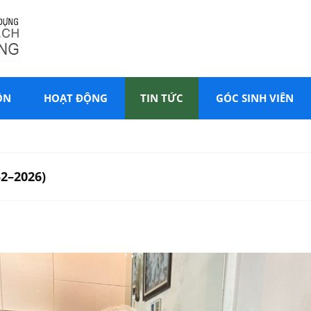
ÔN
HOẠT ĐỘNG
TIN TỨC
GÓC SINH VIÊN
52–2026)