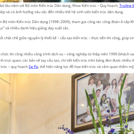
n bó lâu năm với Bộ môn Kiến trúc Dân dụng, Khoa Kiến trúc – Quy hoạch,
Trường Đ
iệp và có ảnh hưởng sâu sắc đến nhiều thế hệ sinh viên kiến trúc dân dụng.
 Bộ môn Kiến trúc Dân dụng (1998–2009), tham gia công tác công đoàn ở cấp Kh
c” và nhiều danh hiệu giảng dạy xuất sắc.
ối chặt chẽ giữa
nguyên lý thiết kế – cấu tạo kiến trúc – thực tiễn thi công
, giúp si
 chức thi công nhiều công trình dịch vụ – công nghiệp từ thập niên 1990 (khách sạn
 trực quan; các bản vẽ tay cấu tạo, chi tiết kiến trúc trên bảng đen được nhiều t
 trúc – quy hoạch
Sa Pa
, thể hiện năng lực đồ họa kiến trúc và cảm quan thẩm mỹ 