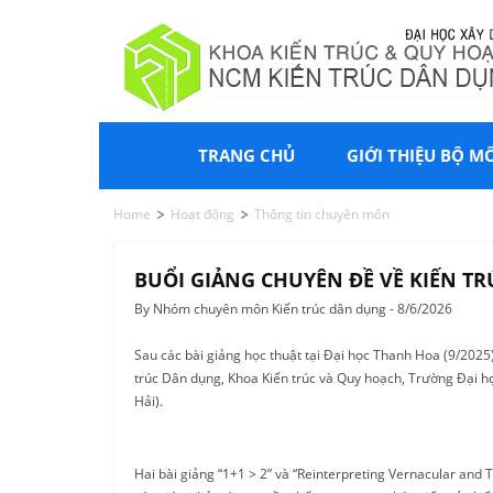
TRANG CHỦ
GIỚI THIỆU BỘ M
Home
Hoạt động
Thông tin chuyên môn
BUỔI GIẢNG CHUYÊN ĐỀ VỀ KIẾN TR
By Nhóm chuyên môn Kiến trúc dân dụng - 8/6/2026
Sau các bài giảng học thuật tại Đại học Thanh Hoa (9/202
trúc Dân dụng, Khoa Kiến trúc và Quy hoạch, Trường Đại họ
Hải).
Hai bài giảng “1+1 > 2” và “Reinterpreting Vernacular and