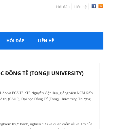
Hỏi đáp
Liên hệ
HỎI ĐÁP
LIÊN HỆ
C ĐỒNG TẾ (TONGJI UNIVERSITY)
c Hào và PGS.TS.KTS Nguyễn Việt Huy, giảng viên NCM Kiến
ô thị (CAUP), Đại học Đồng Tế (Tongji University, Thượng
 nghiệm thực hành, nghiên cứu và quan điểm về vai trò của