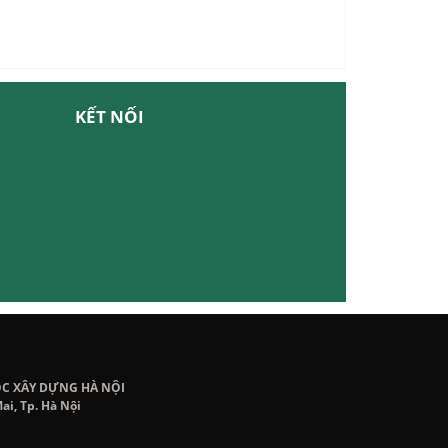
KẾT NỐI
ỌC XÂY DỰNG HÀ NỘI
ai, Tp. Hà Nội