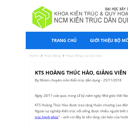
TRANG CHỦ
GIỚI THIỆU BỘ M
Home
Hoạt động
Hoạt động của bộ môn
KTS HOÀNG THÚC HÀO, GIẢNG VIÊ
By Nhóm chuyên môn Kiến trúc dân dụng - 25/11/2018
Ngày 20/11 vừa qua, trong Lễ kỷ niệm ngày Nhà giáo Việt Na
KTS Hoàng Thúc Hào được trao tặng Huân chương Lao động h
Ngoài sự nghiệp Kiến trúc nổi tiếng được nhiều người biết t
trúc hạnh phúc
” – anh coi đây là nền tảng căn bản của hướ