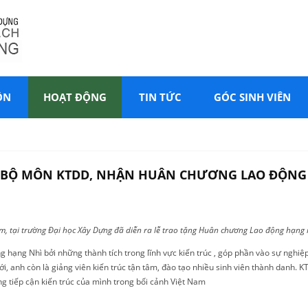
ÔN
HOẠT ĐỘNG
TIN TỨC
GÓC SINH VIÊN
N BỘ MÔN KTDD, NHẬN HUÂN CHƯƠNG LAO ĐỘNG
m, tại trường Đại học Xây Dựng đã diễn ra lễ trao tặng Huân chương Lao động hạng 
ạng Nhì bởi những thành tích trong lĩnh vực kiến trúc , góp phần vào sự nghiệp 
ới, anh còn là giảng viên kiến trúc tận tâm, đào tạo nhiều sinh viên thành danh. 
ng tiếp cận kiến trúc của mình trong bối cảnh Việt Nam