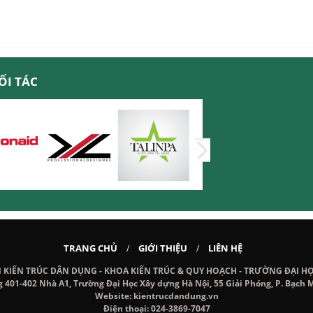
ỐI TÁC
TRANG CHỦ
GIỚI THIỆU
LIÊN HỆ
/
/
IẾN TRÚC DÂN DỤNG - KHOA KIẾN TRÚC & QUY HOẠCH - TRƯỜNG ĐẠI H
g 401-402 Nhà A1, Trường Đại Học Xây dựng Hà Nội, 55 Giải Phóng, P. Bạch M
Website: kientrucdandung.vn
Điện thoại: 024-3869-7047