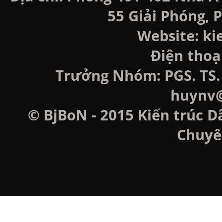
55 Giải Phóng, P
Website: k
Điện thoạ
Trưởng Nhóm: PGS. TS. 
huynv@
© BjBoN - 2015 Kiến trúc D
Chuyê