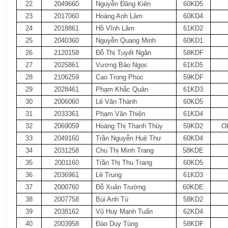
22
2049660
Nguyễn Đăng Kiên
60KD5
23
2017060
Hoàng Anh Lâm
60KD4
24
2018861
Hồ Vĩnh Lâm
61KD2
25
2040360
Nguyễn Quang Minh
60KD1
26
2120158
Đỗ Thị Tuyết Ngân
58KDF
27
2025861
Vương Bảo Ngọc
61KD5
28
2106259
Cao Trọng Phúc
59KDF
29
2028461
Phạm Khắc Quân
61KD3
30
2006060
Lê Văn Thành
60KD5
31
2033361
Phạm Văn Thiện
61KD4
32
2069059
Hoàng Thị Thanh Thủy
59KD2
O
33
2049160
Trần Nguyễn Huệ Thư
60KD4
34
2031258
Chu Thị Minh Trang
58KDE
35
2001160
Trần Thị Thu Trang
60KD5
36
2036961
Lê Trung
61KD3
37
2000760
Đỗ Xuân Trường
60KDE
38
2007758
Bùi Anh Tú
58KD2
39
2038162
Vũ Huy Mạnh Tuấn
62KD4
40
2003958
Đào Duy Tùng
58KDF