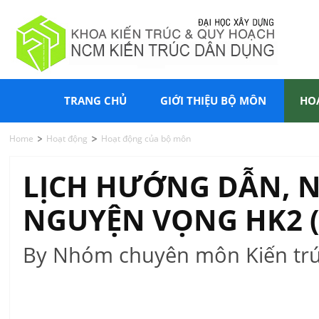
TRANG CHỦ
GIỚI THIỆU BỘ MÔN
HO
Home
Hoạt động
Hoạt động của bộ môn
LỊCH HƯỚNG DẪN, N
NGUYỆN VỌNG HK2 (N
By Nhóm chuyên môn Kiến trú