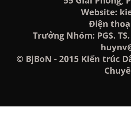
55 Giải Phóng, P
Website: k
Điện thoạ
Trưởng Nhóm: PGS. TS. 
huynv@
© BjBoN - 2015 Kiến trúc D
Chuyê