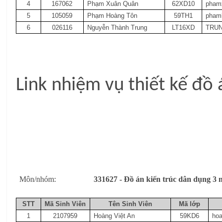
4
167062
Phạm Xuân Quân
62XD10
pham
5
105059
Phạm Hoàng Tôn
59TH1
pham
6
026116
Nguyễn Thành Trung
LT16XD
TRUN
Link nhiệm vụ thiết kế đồ 
Môn/nhóm:
331627 - Đồ án kiến trúc dân dụng
STT
Mã Sinh Viên
Tên Sinh Viên
Mã lớp
1
2107959
Hoàng Việt An
59KD6
ho