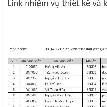
Link nhiệm vụ thiết kế và
Môn/nhóm:
331628 - Đồ án kiến trúc dân dụng
STT
Mã Sinh Viên
Tên Sinh Viên
Mã lớp
1
2107959
Hoàng Việt An
59KD6
ho
2
2074059
Trần Ngọc Doanh
59KD3
do
3
2014360
Nguyễn Hữu Duy
60KD5
nh
4
2041060
Lê Thế Đôn
60KD4
le
5
2014662
Vũ Trung Hiếu
62KD4
vt
6
2049460
Nguyễn Mạnh Hùng
60KD5
pk
7
2000860
Công Thị Minh Huyền
60KD5
mi
8
2017260
Phùng Thị Huyền
60KD5
ph