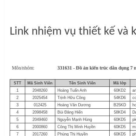
Link nhiệm vụ thiết kế và
Môn/nhóm:
331631 - Đồ án kiến trúc dân dụng
STT
Mã Sinh Viên
Tên Sinh Viên
Mã lớp
1
2048260
Hoàng Tuấn Anh
60KD2
a
2
2025454
Trịnh Hữu Công
54KD6
c
3
012425
Hoàng Văn Dương
B25KD
h
4
2098458
Bùi Đăng Hiển
58KD4
D
5
2049460
Nguyễn Mạnh Hùng
60KD5
p
6
2000860
Công Thị Minh Huyền
60KD5
m
7
2017260
Phùng Thị Huyền
60KD5
p