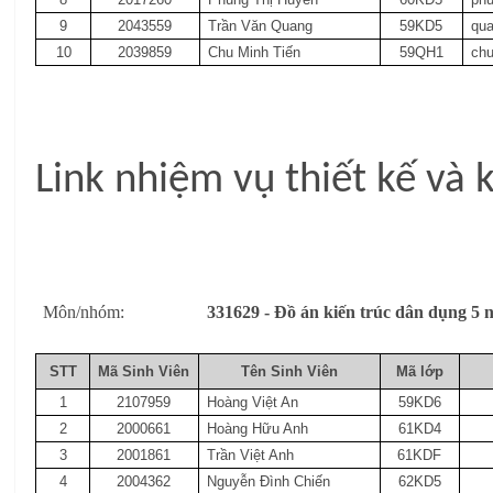
9
2043559
Trần Văn Quang
59KD5
qu
10
2039859
Chu Minh Tiến
59QH1
ch
Link nhiệm vụ thiết kế và
Môn/nhóm:
331629 - Đồ án kiến trúc dân dụng
STT
Mã Sinh Viên
Tên Sinh Viên
Mã lớp
1
2107959
Hoàng Việt An
59KD6
2
2000661
Hoàng Hữu Anh
61KD4
3
2001861
Trần Việt Anh
61KDF
4
2004362
Nguyễn Đình Chiến
62KD5