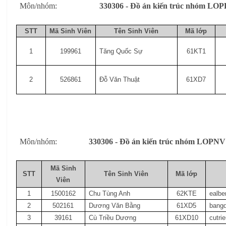
Môn/nhóm:
330306 - Đồ án kiến trúc nhóm LOP
STT
Mã Sinh Viên
Tên Sinh Viên
Mã lớp
1
199961
Tăng Quốc Sự
61KT1
2
526861
Đỗ Văn Thuật
61XD7
Môn/nhóm:
330306 - Đồ án kiến trúc nhóm LOPNV
Mã Sinh
STT
Tên Sinh Viên
Mã lớp
Viên
1
1500162
Chu Tùng Anh
62KTE
ealb
2
502161
Dương Văn Bằng
61XD5
bang
3
39161
Cù Triều Dương
61XD10
cutr