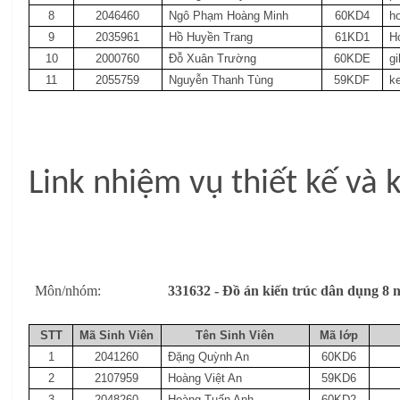
8
2046460
Ngô Phạm Hoàng Minh
60KD4
h
9
2035961
Hồ Huyền Trang
61KD1
H
10
2000760
Đỗ Xuân Trường
60KDE
g
11
2055759
Nguyễn Thanh Tùng
59KDF
k
Link nhiệm vụ thiết kế và
Môn/nhóm:
331632 - Đồ án kiến trúc dân dụng
STT
Mã Sinh Viên
Tên Sinh Viên
Mã lớp
1
2041260
Đặng Quỳnh An
60KD6
2
2107959
Hoàng Việt An
59KD6
3
2048260
Hoàng Tuấn Anh
60KD2