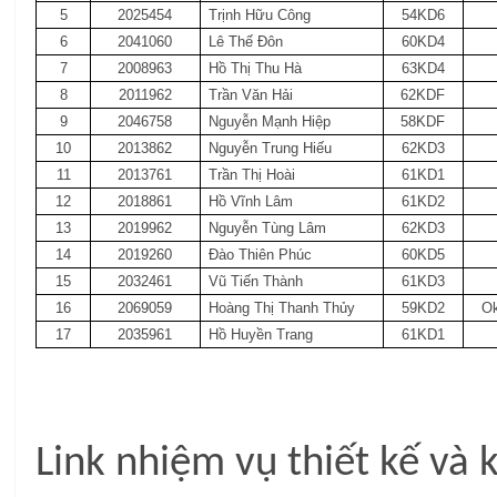
5
2025454
Trịnh Hữu Công
54KD6
6
2041060
Lê Thế Đôn
60KD4
7
2008963
Hồ Thị Thu Hà
63KD4
8
2011962
Trần Văn Hải
62KDF
9
2046758
Nguyễn Mạnh Hiệp
58KDF
10
2013862
Nguyễn Trung Hiếu
62KD3
11
2013761
Trần Thị Hoài
61KD1
12
2018861
Hồ Vĩnh Lâm
61KD2
13
2019962
Nguyễn Tùng Lâm
62KD3
14
2019260
Đào Thiên Phúc
60KD5
15
2032461
Vũ Tiến Thành
61KD3
16
2069059
Hoàng Thị Thanh Thủy
59KD2
Ok
17
2035961
Hồ Huyền Trang
61KD1
Link nhiệm vụ thiết kế và