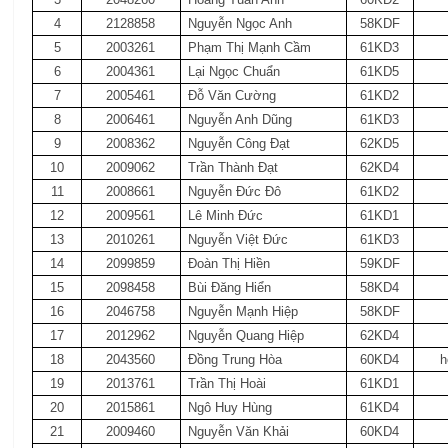
4
2128858
Nguyễn Ngọc Anh
58KDF
5
2003261
Phạm Thị Mạnh Cầm
61KD3
6
2004361
Lại Ngọc Chuẩn
61KD5
7
2005461
Đỗ Văn Cường
61KD2
8
2006461
Nguyễn Anh Dũng
61KD3
9
2008362
Nguyễn Công Đạt
62KD5
10
2009062
Trần Thành Đạt
62KD4
11
2008661
Nguyễn Đức Đô
61KD2
12
2009561
Lê Minh Đức
61KD1
13
2010261
Nguyễn Việt Đức
61KD3
14
2099859
Đoàn Thị Hiền
59KDF
15
2098458
Bùi Đăng Hiển
58KD4
16
2046758
Nguyễn Mạnh Hiệp
58KDF
17
2012962
Nguyễn Quang Hiệp
62KD4
18
2043560
Đồng Trung Hòa
60KD4
h
19
2013761
Trần Thị Hoài
61KD1
20
2015861
Ngô Huy Hùng
61KD4
21
2009460
Nguyễn Văn Khải
60KD4