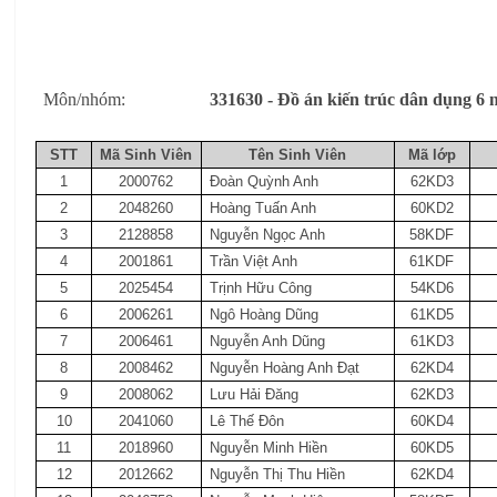
Môn/nhóm:
331630 - Đồ án kiến trúc dân dụng
STT
Mã Sinh Viên
Tên Sinh Viên
Mã lớp
1
2000762
Đoàn Quỳnh Anh
62KD3
2
2048260
Hoàng Tuấn Anh
60KD2
3
2128858
Nguyễn Ngọc Anh
58KDF
4
2001861
Trần Việt Anh
61KDF
5
2025454
Trịnh Hữu Công
54KD6
6
2006261
Ngô Hoàng Dũng
61KD5
7
2006461
Nguyễn Anh Dũng
61KD3
8
2008462
Nguyễn Hoàng Anh Đạt
62KD4
9
2008062
Lưu Hải Đăng
62KD3
10
2041060
Lê Thế Đôn
60KD4
11
2018960
Nguyễn Minh Hiền
60KD5
12
2012662
Nguyễn Thị Thu Hiền
62KD4