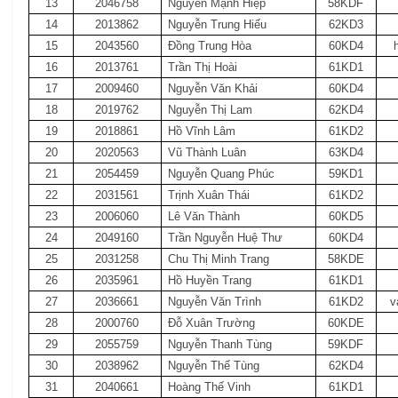
13
2046758
Nguyễn Mạnh Hiệp
58KDF
14
2013862
Nguyễn Trung Hiếu
62KD3
15
2043560
Đồng Trung Hòa
60KD4
16
2013761
Trần Thị Hoài
61KD1
17
2009460
Nguyễn Văn Khải
60KD4
18
2019762
Nguyễn Thị Lam
62KD4
19
2018861
Hồ Vĩnh Lâm
61KD2
20
2020563
Vũ Thành Luân
63KD4
21
2054459
Nguyễn Quang Phúc
59KD1
22
2031561
Trịnh Xuân Thái
61KD2
23
2006060
Lê Văn Thành
60KD5
24
2049160
Trần Nguyễn Huệ Thư
60KD4
25
2031258
Chu Thị Minh Trang
58KDE
26
2035961
Hồ Huyền Trang
61KD1
27
2036661
Nguyễn Văn Trình
61KD2
v
28
2000760
Đỗ Xuân Trường
60KDE
29
2055759
Nguyễn Thanh Tùng
59KDF
30
2038962
Nguyễn Thế Tùng
62KD4
31
2040661
Hoàng Thế Vinh
61KD1