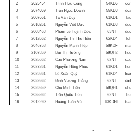
2
2025454
Trịnh Hữu Công
54KD6
co
3
2074059
Trần Ngọc Doanh
59KD3
do
4
2007661
Tạ Văn Duy
61KD1
Ta
5
2010261
Nguyễn Việt Đức
61KD3
du
6
2008463
Phạm Lê Huỳnh Đức
63NT
du
7
2012662
Nguyễn Thị Thu Hiền
62KD4
To
8
2046758
Nguyễn Mạnh Hiệp
58KDF
ma
9
2107859
Bùi Thị Hướng
59QH2
hu
10
2025662
Cao Phương Nam
62NT
ca
11
2027261
Nguyễn Hồng Phúc
61KD1
ho
12
2029361
Lê Xuân Quý
61KD4
le
13
2032662
Đinh Vương Thắng
62NT
di
14
2039859
Chu Minh Tiến
59QH1
ch
15
2035362
Trần Quốc Tiến
62NT
Ti
16
2012260
Hoàng Tuấn Vũ
60KDNT
tu