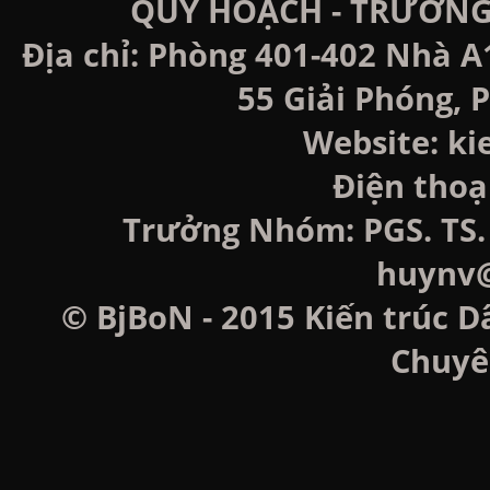
QUY HOẠCH - TRƯỜNG
Địa chỉ: Phòng 401-402 Nhà A
55 Giải Phóng, P
Website: k
Điện thoạ
Trưởng Nhóm: PGS. TS. 
huynv@
© BjBoN - 2015 Kiến trúc D
Chuyê