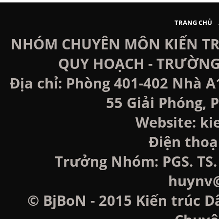
TRANG CHỦ
NHÓM CHUYÊN MÔN KIẾN TRÚ
QUY HOẠCH - TRƯỜNG
Địa chỉ: Phòng 401-402 Nhà A
55 Giải Phóng, P
Website: k
Điện thoạ
Trưởng Nhóm: PGS. TS. 
huynv@
© BjBoN - 2015 Kiến trúc D