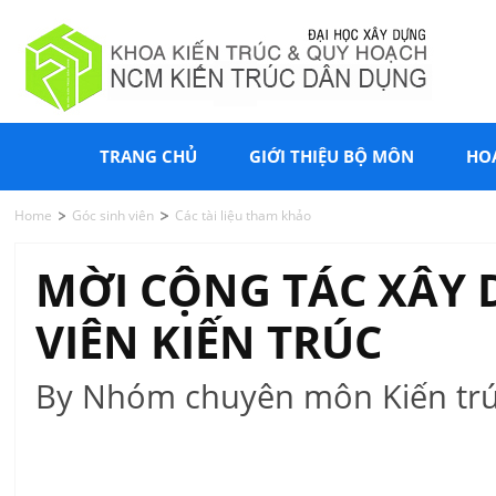
TRANG CHỦ
GIỚI THIỆU BỘ MÔN
HO
Home
Góc sinh viên
Các tài liệu tham khảo
MỜI CỘNG TÁC XÂY
VIÊN KIẾN TRÚC
By Nhóm chuyên môn Kiến trú