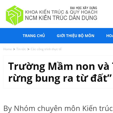
TRANG CHỦ
GIỚI THIỆU BỘ MÔN
HO
Home
Tin tức
Các công trình thực tế
Trường Mầm non và T
rừng bung ra từ đất”
By Nhóm chuyên môn Kiến trúc