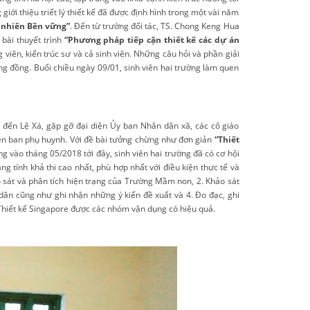
iới thiệu triết lý thiết kế đã được định hình trong một vài năm
c nhiên Bền vững”
. Đến từ trường đối tác, TS. Chong Keng Hua
bài thuyết trình
“Phương pháp tiếp cận thiết kế các dự án
g viên, kiến trúc sư và cả sinh viên. Những câu hỏi và phần giải
ng đồng. Buổi chiều ngày 09/01, sinh viên hai trường làm quen
 đến Lệ Xá, gặp gỡ đại diện Ủy ban Nhân dân xã, các cô giáo
iện ban phụ huynh. Với đề bài tưởng chừng như đơn giản
“Thiết
g vào tháng 05/2018 tới đây, sinh viên hai trường đã có cơ hội
ng tính khả thi cao nhất, phù hợp nhất với điều kiện thực tế và
o sát và phân tích hiện trạng của Trường Mầm non, 2. Khảo sát
dân cũng như ghi nhận những ý kiến đề xuất và 4. Đo đạc, ghi
à Thiết kế Singapore được các nhóm vận dụng có hiệu quả.