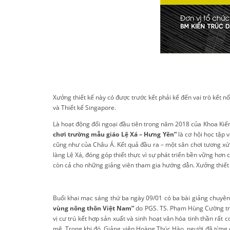
Xưởng thiết kế này có được trước kết phải kể đến vai trò kết 
và Thiết kế Singapore.
Là hoạt động đối ngoại đầu tiên trong năm 2018 của Khoa Kiến
chơi trường mẫu giáo Lệ Xá – Hưng Yên”
là cơ hội học tập v
cũng như của Châu Á. Kết quả đầu ra – một sân chơi tương xứ
làng
Lệ Xá, đóng góp thiết thực vì sự phát triển bền vững hơ
còn cả cho những giảng viên tham gia hướng dẫn. Xưởng thiết 
Buổi khai mạc sáng thứ ba ngày 09/01 có ba bài giảng chuyên 
vùng nông thôn Việt Nam”
do
PGS. TS. Phạm Hùng Cường trìn
vị cư trú kết hợp sản xuất và sinh hoạt văn hóa tinh thần rấ
mẽ. Trong khi đó, Giảng viên Hoàng Thúc Hào, người đã từng đư