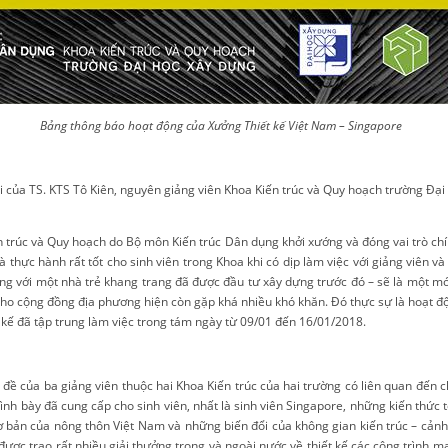
Bảng thông báo hoạt động của Xưởng Thiết kế Việt Nam – Singapore
nối của TS. KTS Tô Kiên, nguyên giảng viên Khoa Kiến trúc và Quy hoạch trường Đại
 trúc và Quy hoạch do Bộ môn Kiến trúc Dân dụng khởi xướng và đóng vai trò chí
à thực hành rất tốt cho sinh viên trong Khoa khi có dịp làm việc với giảng viên v
ng với một nhà trẻ khang trang đã được đầu tư xây dựng trước đó –
sẽ là một m
n cho cộng đồng địa phương
hiện
còn gặp
khá
nhiều khó khăn. Đó thực sự là hoạt độ
kế đã tập trung làm việc trong tám ngày từ 09/01 đến 16/01/2018.
đề của ba giảng viên thuộc hai Khoa Kiến trúc của hai trường có liên quan đến ch
h bày đã cung cấp cho sinh viên, nhất là sinh viên Singapore, những kiến thức t
t cơ bản của nông thôn Việt Nam và những biến đổi của không gian kiến trúc – cản
ợc trao rất nhiều giải thưởng trong và ngoài nước về thiết kế các công trình man