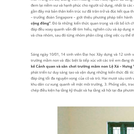
đem lại niềm vui và hạnh phúc cho người sử dụng, nhất là các c
gần đây mà bản thân kiến trúc sư đã trăn trở và đúc kết qua 
– trưởng đoàn Singapore – giới thiệu phương pháp tiến hành 
cộng đồng”
. Đó là những kiến thức quan trọng và rất bổ ích ch
đáp đều xoay quanh vấn đề tìm hiểu, nghiên cứu và áp dụng mộ
và chia nhóm, sau đó từng nhóm phân công công việc cụ thể t
Sáng ngày 10/01, 14 sinh viên Đại học Xây dựng và 12 sinh 
trường mầm non và đặc biệt là tiếp xúc với các trẻ em đang t
kế Cảnh quan và sân chơi trường mầm non Lệ Xá – Hưng 
phát triển tư duy sáng tạo và vận dụng những kiến thức đã tích
đáp ứng tối đa nguyện vọng của cô và trò. Hai mươi sáu sinh
khu dân cư xung quanh về mặt môi trường, 3. Phỏng vấn, trao
chép điều kiện hạ tầng kỹ thuật và hạ tầng xã hội tại địa phư