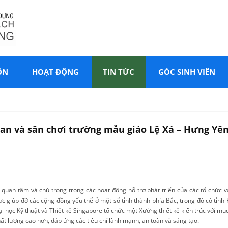
ÔN
HOẠT ĐỘNG
TIN TỨC
GÓC SINH VIÊN
an và sân chơi trường mẫu giáo Lệ Xá – Hưng Yên
 quan tâm và chú trọng trong các hoạt động hỗ trợ phát triển của các tổ chức v
hực giúp đỡ các cộng đồng yếu thế ở một số tỉnh thành phía Bắc, trong đó có tỉnh
 học Kỹ thuật và Thiết kế Singapore tổ chức một Xưởng thiết kế kiến trúc với mục
t lượng cao hơn, đáp ứng các tiêu chí lành mạnh, an toàn và sáng tạo.