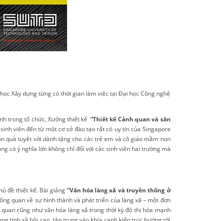
 học Xây dựng từng có thời gian làm việc tại Đại học Công nghệ
nh trong tổ chức, Xưởng thiết kế
“Thiết kế Cảnh quan và sân
à sinh viên đến từ một cơ sở đào tạo rất có uy tín của Singapore
ón quà
tuyệt vời dành tặng
cho các trẻ em và cô giáo mầm non
ng có ý nghĩa lớn không chỉ đối với các sinh viên hai trường mà
ủ đề thiết kế. Bài giảng
“Văn hóa làng xã và truyền thống ở
ổng quan về sự hình thành và phát triển của làng xã – một đơn
h quan cũng như văn hóa làng xã trong thời kỳ đô thị hóa mạnh
g tính xã hội cao, tập trung vào khía cạnh kiến trúc hướng tới