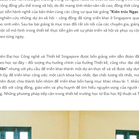
ộng đồng yếu thế trong xã hội, do đó mang tính nhân văn rất cao, đồng thời cũng g
thực tiễn hành nghề của bản thân cùng các cộng sự qua bài giảng
“Kiến trúc Ngạ
nghiên cứu những dự án xã hội – cộng đồng đã từng triển khai ở Singapore qua 
o sinh viên. Sau ba bài giảng là mục trao đổi rất sôi nổi của các chuyên gia, giản
t số mô hình trong thiết kế thực tiễn gắn với sự phát triển xã hội và phục vụ cộ
heo từng ngày.
viên Đại học Công nghệ và Thiết kế Singapore được bốn giảng viên dẫn đoàn đã
heo học tại đây – đối tượng thụ hưởng chính của Xưởng Thiết kế, cũng như đại d
Yên”
nhưng với yêu cầu để triển khai thành một dự án thực tế và sẽ được xây dựn
 lũy để triển khai công việc một cách khoa học nhất, đạt chất lượng tốt nhất, ma
 viên được chia thành bốn nhóm để triển khai bốn hạng mục khác nhau là
:
1. khả
 đổi với cộng đồng, giáo viên và phụ huynh để tìm hiểu nguyện vọng của người 
ơng. Những phương pháp tiếp cận trong thiết kế trường học từ Đại học Kỹ thuật v