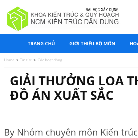
TRANG CHỦ
GIỚI THIỆU BỘ MÔN
HO
Home
Tin tức
Các hoạt động
GIẢI THƯỞNG LOA T
ĐỒ ÁN XUẤT SẮC
By Nhóm chuyên môn Kiến trúc