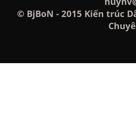
huynv@
© BjBoN - 2015 Kiến trúc D
Chuyê