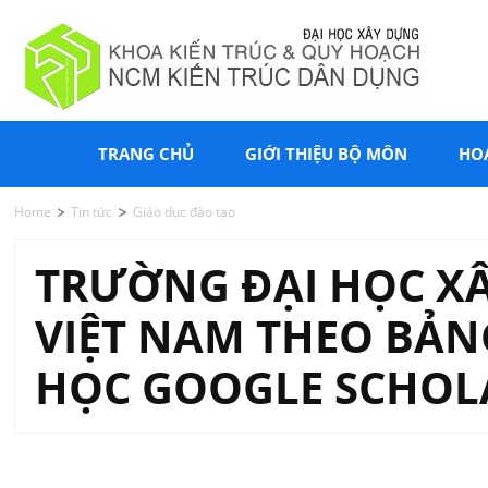
TRANG CHỦ
GIỚI THIỆU BỘ MÔN
HO
Home
Tin tức
Giáo dục đào tạo
TRƯỜNG ĐẠI HỌC XÂ
VIỆT NAM THEO BẢN
HỌC GOOGLE SCHOL