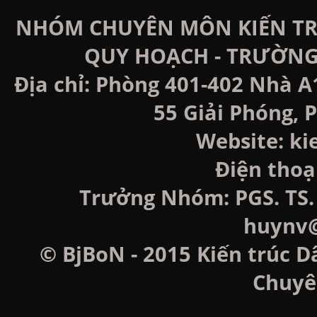
NHÓM CHUYÊN MÔN KIẾN TRÚ
QUY HOẠCH - TRƯỜNG
Địa chỉ: Phòng 401-402 Nhà A
55 Giải Phóng, P
Website: k
Điện thoạ
Trưởng Nhóm: PGS. TS. 
huynv@
© BjBoN - 2015 Kiến trúc D
Chuyê