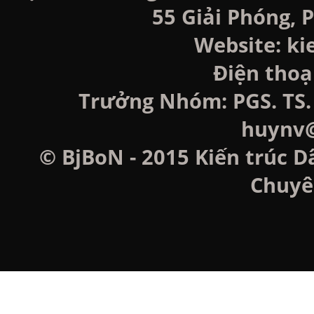
55 Giải Phóng, P
Website: k
Điện thoạ
Trưởng Nhóm: PGS. TS. 
huynv@
© BjBoN - 2015 Kiến trúc D
Chuyê