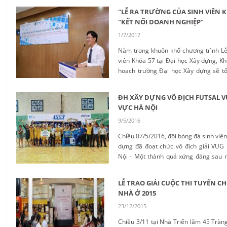
"LỄ RA TRƯỜNG CỦA SINH VIÊN K
"KẾT NỐI DOANH NGHIỆP"
1/7/2017
Nằm trong khuôn khổ chương trình Lễ
viên Khóa 57 tại Đại học Xây dựng, Kh
hoạch trường Đại học Xây dựng sẽ tổ
“Kết nối Doanh nghiệp” trên cơ sở tạo
trực tiếp cho sinh viên các Khóa (đặc b
ĐH XÂY DỰNG VÔ ĐỊCH FUTSAL V
vừa bảo vệ tốt nghiệp) với các doanh 
VỰC HÀ NỘI
kế có nhu cầu tuyển dụng nhân sự....
9/5/2016
Chiều 07/5/2016, đội bóng đá sinh viê
dựng đã đoạt chức vô địch giải VUG
Nội - Một thành quả xứng đáng sau 
biết mệt mỏi, bản lĩnh và tinh thần 
chàng trai áo vàng sau khi giành chiế
LỄ TRAO GIẢI CUỘC THI TUYỂN C
gay cấn đến nghẹt thở trước đội t
NHÀ Ở 2015
nghiệp Việt Nam trong trận chung kế
23/12/2015
cùng ngày tại nhà thi đấu Bách Khoa 4
Chiều 3/11 tại Nhà Triển lãm 45 Tràng