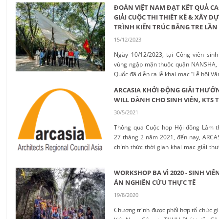
ĐOÀN VIỆT NAM ĐẠT KẾT QUẢ CA
GIẢI CUỘC THI THIẾT KẾ & XÂY 
TRÌNH KIẾN TRÚC BẰNG TRE LẦN
15/12/2023
Ngày 10/12/2023, tại Công viên sinh
vùng ngập mặn thuộc quận NANSHA, 
Quốc đã diễn ra lễ khai mạc “Lễ hội V
Tre Đông Nam Á” và lễ trao giải “Cuộc
ARCASIA KHỞI ĐỘNG GIẢI THƯỞ
dựng các công trình kiến trúc cảnh 
WILL DÀNH CHO SINH VIÊN, KTS 
sinh viên và giảng viên các trường đạ
30/5/2021
Trung Quốc, Hồng Kông, Ma Cao lần thứ
Thông qua Cuộc họp Hội đồng Lâm th
27 tháng 2 năm 2021, đến nay, ARCAS
chính thức thời gian khai mạc giải thư
Tri ân Cố Chủ tịch đã có đóng góp lớn
thống nhất của ARCASIA....
WORKSHOP BA VÌ 2020 - SINH VI
ÁN NGHIÊN CỨU THỰC TẾ
19/8/2020
Chương trình được phối hợp tổ chức gi