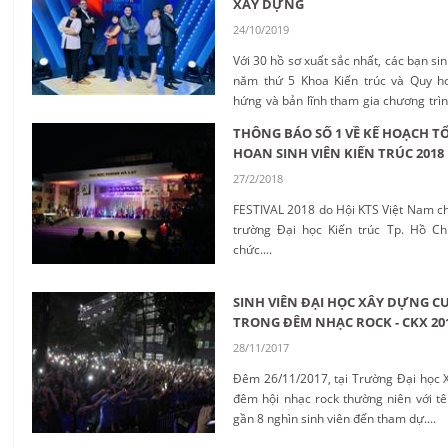
XÂY DỰNG
24/10/2019
Với 30 hồ sơ xuất sắc nhất, các bạn si
năm thứ 5 Khoa Kiến trúc và Quy ho
hứng và bản lĩnh tham gia chương trìn
các vòng tuyển chọn với nhiều thác
THÔNG BÁO SỐ 1 VỀ KẾ HOẠCH T
phỏng vấn tuyển dụng và thử thách t
HOAN SINH VIÊN KIẾN TRÚC 2018
doanh nghiệp tham gia tuyển dụng....
27/2/2018
FESTIVAL 2018 do Hội KTS Việt Nam chủ
trường Đại học Kiến trúc Tp. Hồ Ch
chức....
SINH VIÊN ĐẠI HỌC XÂY DỰNG C
TRONG ĐÊM NHẠC ROCK - CKX 20
28/11/2017
Đêm 26/11/2017, tại Trường Đại học 
đêm hội nhạc rock thường niên với tên
gần 8 nghìn sinh viên đến tham dự....