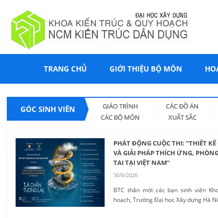
TRANG CHỦ
GIỚI THIỆU BỘ MÔN
HO
GIÁO TRÌNH
CÁC ĐỒ ÁN
GÓC SINH VIÊN
CÁC BỘ MÔN
XUẤT SẮC
PHÁT ĐỘNG CUỘC THI: “THIẾT K
VÀ GIẢI PHÁP THÍCH ỨNG, PHÒN
TAI TẠI VIỆT NAM”
30/6/2026
BTC thân mời các bạn sinh viên Kh
hoạch, Trường Đại học Xây dựng Hà Nội