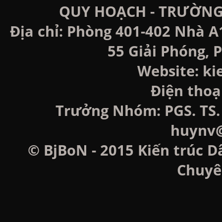
QUY HOẠCH - TRƯỜNG
Địa chỉ: Phòng 401-402 Nhà A
55 Giải Phóng, P
Website: k
Điện thoạ
Trưởng Nhóm: PGS. TS. 
huynv@
© BjBoN - 2015 Kiến trúc D
Chuyê