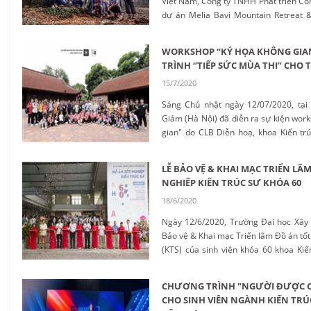
Việt Nam, Công ty TNHH Phát triển Cô
dự án Melia Bavi Mountain Retreat &
Quy hoạch, Trường Đại học Xây dựng...
WORKSHOP “KÝ HỌA KHÔNG GIA
TRÌNH “TIẾP SỨC MÙA THI” CHO T
15/7/2020
Sáng Chủ nhật ngày 12/07/2020, tạ
Giám (Hà Nội) đã diễn ra sự kiện wor
gian" do CLB Diễn hoạ, khoa Kiến tr
học Xây dựng tổ chức, với mục đích hỗ 
trong kỳ thi môn Vẽ mỹ thuật, khối V...
LỄ BẢO VỆ & KHAI MẠC TRIỂN LÃ
NGHIÊP KIẾN TRÚC SƯ KHÓA 60
18/6/2020
Ngày 12/6/2020, Trường Đại học Xây 
Bảo vệ & Khai mạc Triển lãm Đồ án tốt
(KTS) của sinh viên khóa 60 khoa Ki
với tổng số 145 đồ án, gồm các Ngàn
quy hoạch và Chuyên ngành Nội thất...
CHƯƠNG TRÌNH "NGƯỜI ĐƯỢC 
CHO SINH VIÊN NGÀNH KIẾN TRÚ