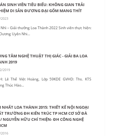
ÁN SINH VIÊN TIÊU BIỂU: KHÔNG GIAN TRẢI
HIỆM DI SẢN ĐƯƠNG ĐẠI GỐM MANG THÍT
/2023
 Nhì – Giải thưởng Loa Thành 2022 Sinh viên thực hiện:
Dương Uyên Nhi...
NG TÂM NGHỆ THUẬT THỊ GIÁC - GIẢI BA LOA
ÀNH 2019
2/2019
H: Lê Thế Việt Hoàng, Lớp 59KDE GVHD: Ths. KTS
ng Thúc Hào...
I NHẤT LOA THÀNH 2015: THIẾT KẾ NỘI NGOẠI
T TRƯỜNG ĐH KIẾN TRÚC TP HCM CƠ SỞ ĐÀ
/ NGUYỄN HỮU CHÍ THIỆN- ĐH CÔNG NGHỆ
HCM
/2016