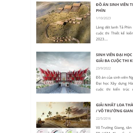
đầu khu vực châu Á....
ĐỒ ÁN SINH VIÊN T
PHÌN
1/10/2023
Làng dệt lanh Tả Phìn 
cuộc thi Thiết kế ki
2023....
SINH VIÊN ĐẠI HỌ
GIẢI BA CUỘC THI K
23/9/2022
Đồ án của sinh viên N
Đại học Xây dựng Hà 
cuộc thi kiến trúc
Marrakech, Maroc....
GIẢI NHẤT LOA THÀ
/ VÕ TRƯỜNG GIAN
22/5/2016
Võ Trường Giang, tân 