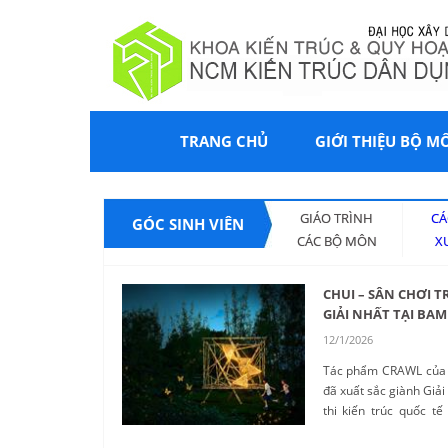
TRANG CHỦ
GIỚI THIỆU BỘ M
GIÁO TRÌNH
CÁ
GÓC SINH VIÊN
CÁC BỘ MÔN
X
CHUI – SÂN CHƠI T
GIẢI NHẤT TẠI BA
12/1/2026
Tác phẩm CRAWL của s
đã xuất sắc giành Giải
thi kiến trúc quốc t
vượt qua hàng trăm đồ