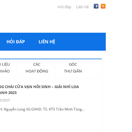
Hỏi đáp
Liên hệ
HỎI ĐÁP
LIÊN HỆ
I LIỆU
CÁC
GÓC
KHẢO
HOẠT ĐỘNG
THƯ GIÃN
G CHÀI CỬA VẠN HỒI SINH – GIẢI NHÌ LOA
ÀNH 2023
2/2023
H: Nguyễn Long Vũ GVHD: TS. KTS Trần Minh Tùng...