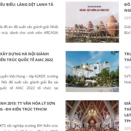
IÊU BIỂU: LÀNG DỆT LANH TẢ
ĐỒ 
NG
23/5
là đồ án đã xuất sắc giành giải Nhất
Giải
ến trúc dành cho sinh viên ARCASIA
Bùi 
C XÂY DỰNG HÀ NỘI GIÀNH
TRU
IẾN TRÚC QUỐC TẾ AIAC 2022
TH
16/1
guyễn Việt Hùng – lớp 62KDF, trường
SVT
Nội đã xuất sắc giành giải Ba tại
Hoà
 quốc tế AIAC 2022 tổ chức tại
NH 2015: TT VĂN HÓA LÝ SƠN
GIẢ
G - ĐH KIẾN TRÚC TPHCM
THẤ
LẠT
TP
KTS tốt nghiệp trường ĐH Kiến trúc
22/5