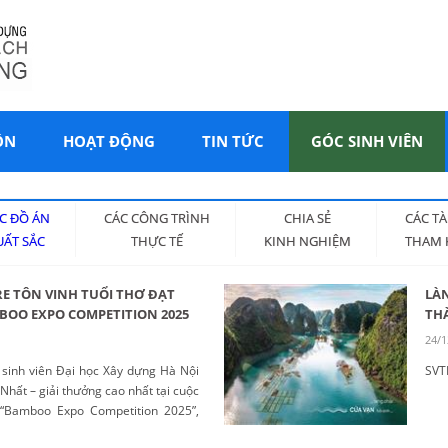
ÔN
HOẠT ĐỘNG
TIN TỨC
GÓC SINH VIÊN
C ĐỒ ÁN
CÁC CÔNG TRÌNH
CHIA SẺ
CÁC TÀ
UẤT SẮC
THỰC TẾ
KINH NGHIỆM
THAM 
RE TÔN VINH TUỔI THƠ ĐẠT
LÀN
MBOO EXPO COMPETITION 2025
TH
24/1
inh viên Đại học Xây dựng Hà Nội
SVT
 Nhất – giải thưởng cao nhất tại cuộc
ế “Bamboo Expo Competition 2025”,
 án đến từ các trường đại học hàng